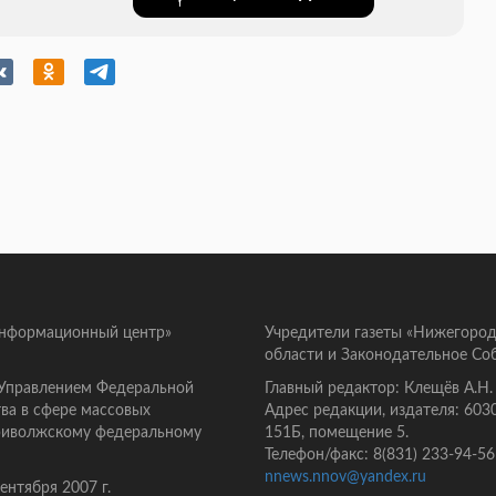
информационный центр»
Учредители газеты «Нижегород
области и Законодательное Со
 Управлением Федеральной
Главный редактор: Клещёв А.Н.
ва в сфере массовых
Адрес редакции, издателя: 603
Приволжскому федеральному
151Б, помещение 5.
Телефон/факс: 8(831) 233-94-56
nnews.nnov@yandex.ru
нтября 2007 г.