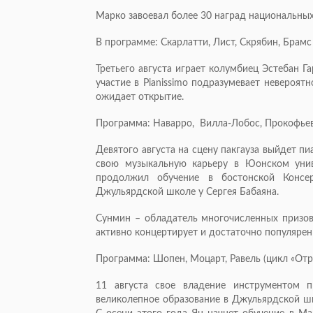
Марко завоевал более 30 наград национальн
В программе: Скарлатти, Лист, Скрябин, Брамс
Третьего августа играет колумбиец Эстебан Г
участие в Pianissimo подразумевает невероят
ожидает открытие.
Программа: Наварро, Вилла-Лобос, Прокофьев,
Девятого августа на сцену пакгауза выйдет 
свою музыкальную карьеру в Юонском унив
продолжил обучение в бостонской Консе
Джульярдской школе у Сергея Бабаяна.
Сунмин – обладатель многочисленных призов 
активно концертирует и достаточно популярен
Программа: Шопен, Моцарт, Равель (цикл «Отр
11 августа свое владение инструментом 
великолепное образование в Джульярдской шк