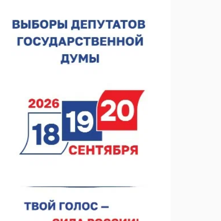
Около 800 школ готовят к новому учебному году
05.08.2026 15:23
В Нижнем Новгороде подвели итоги отбора на
фестиваль «Музыка балконов»
05.08.2026 14:04
Фестиваль SALUT! ИСКРА пройдет в сквере
Свердлова
05.08.2026 12:31
В «Заповедных кварталах» отметят 120-летие
усадьбы Гусевых
05.08.2026 11:28
Нижегородский кадровый центр проведет ярмарки
вакансий в августе
05.08.2026 10:51