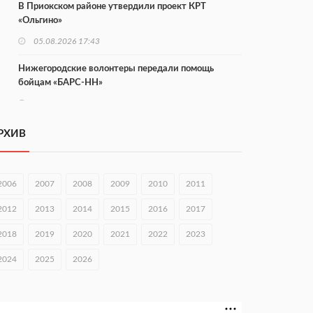
В Приокском районе утвердили проект КРТ
«Ольгино»
05.08.2026 17:43
Нижегородские волонтеры передали помощь
бойцам «БАРС-НН»
05.08.2026 17:34
Центр «Долголетие по-нижегородски» проведет 50
РХИВ
встреч в августе
05.08.2026 16:53
2006
2007
2008
2009
2010
2011
Совет молодых ученых начал работу при
правительстве региона
2012
2013
2014
2015
2016
2017
05.08.2026 15:57
2018
2019
2020
2021
2022
2023
16 нижегородцев победили в конкурсе «Большая
2024
2025
2026
перемена»
05.08.2026 15:50