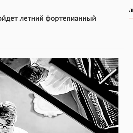
Л
ройдет летний фортепианный