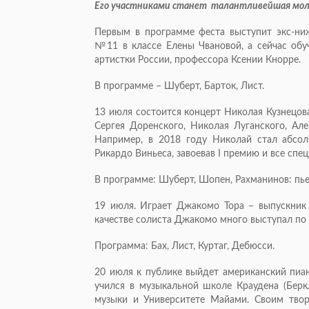
Его участниками станет талантливейшая моло
Первым в программе феста выступит экс-н
№11 в классе Елены Чвановой, а сейчас обуч
артистки России, профессора Ксении Кнорре.
В программе – Шуберт, Барток, Лист.
13 июля состоится концерт Николая Кузнецова
Сергея Доренского, Николая Луганского, Але
Например, в 2018 году Николай стал абсо
Рикардо Виньеса, завоевав I премию и все спе
В программе: Шуберт, Шопен, Рахманинов: пь
19 июля. Играет Джакомо Тора – выпускник к
качестве солиста Джакомо много выступал по
Программа: Бах, Лист, Куртаг, Дебюсси.
20 июля к публике выйдет американский пиа
учился в музыкальной школе Краудена (Берк
музыки и Университете Майами. Своим твор