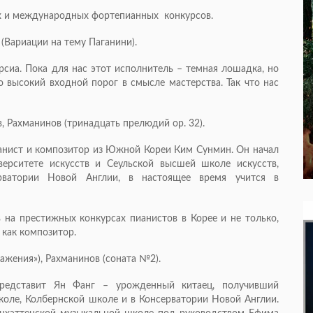
ых и международных фортепианных конкурсов.
 (Вариации на тему Паганини).
арсиа. Пока для нас этот исполнитель – темная лошадка, но
но высокий входной порог в смысле мастерства. Так что нас
 Рахманинов (тринадцать прелюдий op. 32).
пианист и композитор из Южной Кореи Ким Сунмин. Он начал
ерситете искусств и Сеульской высшей школе искусств,
рватории Новой Англии, в настоящее время учится в
на престижных конкурсах пианистов в Корее и не только,
 как композитор.
ажения»), Рахманинов (соната №2).
представит Ян Фанг – урожденный китаец, получивший
оле, Колбернской школе и в Консерватории Новой Англии.