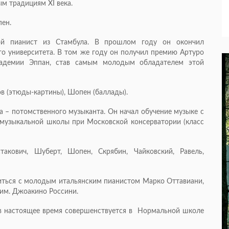
м традициям XI века.
пен.
й пианист из Стамбула. В прошлом году он окончил
о университета. В том же году он получил премию Артуро
адемии Эппан, став самым молодым обладателем этой
ов (этюды-картины), Шопен (баллады).
а – потомственного музыканта. Он начал обучение музыке с
 музыкальной школы при Московской консерватории (класс
акович, Шуберт, Шопен, Скрябин, Чайковский, Равель,
иться с молодым итальянским пианистом Марко Оттавиани,
им. Джоакино Россини.
, в настоящее время совершенствуется в Нормальной школе