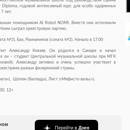
анхэттенской музыкальной школе под руководством Ефима
t Diploma, годовой интенсивный курс для особо одаренных
 7 лет.
ильным помощником AI Robot NOMI. Вместе они исполнили
 Номи сыграл оркестровую партию.
та №2), Бах, Рахманинов (соната №2). Начало в 17.00
упит Александр Князев. Он родился в Самаре и начал
ня он – студент Центральной музыкальной школы при МГК
ановой). Александр активно и очень успешно участвует в
 оркестрами разных филармоний страны.
ата»), Шопен (баллады), Лист («Мефисто-вальс»).
00. 12+
бном
Перейти в
Дзен