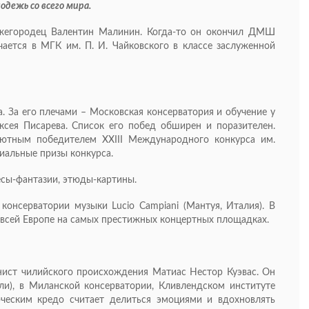
дежь со всего мира.
ижегородец Валентин Малинин. Когда-то он окончил ДМШ
ается в МГК им. П. И. Чайковского в классе заслуженной
. За его плечами – Московская консерватория и обучение у
ксея Писарева. Список его побед обширен и поразителен.
лютным победителем XXIII Международного конкурса им.
циальные призы конкурса.
есы-фантазии, этюды-картины.
онсерватории музыки Lucio Campiani (Мантуя, Италия). В
 всей Европе на самых престижных концертных площадках.
нист чилийского происхождения Матиас Нестор Куэвас. Он
ли), в Миланской консерватории, Кливлендском институте
ческим кредо считает делиться эмоциями и вдохновлять