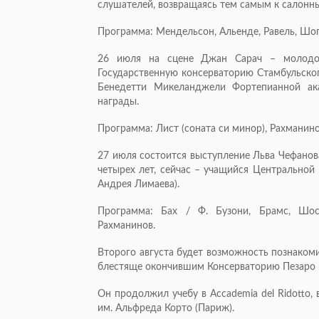
слушателей, возвращаясь тем самым к салонны
Программа: Мендельсон, Альенде, Равель, Шо
26 июля на сцене Джан Сарач – молодо
Государственную консерваторию Стамбульског
Бенедетти Микеланджели Фортепианной ак
награды.
Программа: Лист (соната си минор), Рахманин
27 июля состоится выступление Льва Чефанов
четырех лет, сейчас – учащийся Центральной
Андрея Лимаева).
Программа: Бах / Ф. Бузони, Брамс, Шост
Рахманинов.
Второго августа будет возможность познаком
блестяще окончившим Консерваторию Пезаро 
Он продолжил учебу в Accademia del Ridotto
им. Альфреда Корто (Париж).