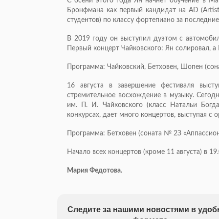
С осени этого года Ян начнет обучение в М
Бронфмана как первый кандидат на AD (Artis
студентов) по классу фортепиано за последние
В 2019 году он выступил дуэтом с автомоб
Первый концерт Чайковского: Ян солировал, а
Программа: Чайковский, Бетховен, Шопен (сона
16 августа в завершение фестиваля выст
стремительное восхождение в музыку. Сегод
им. П. И. Чайковского (класс Натальи Богд
конкурсах, дает много концертов, выступая с
Программа: Бетховен (соната № 2З «Аппассион
Начало всех концертов (кроме 11 августа) в 19.
Мария Федотова.
Следите за нашими новостями в удо