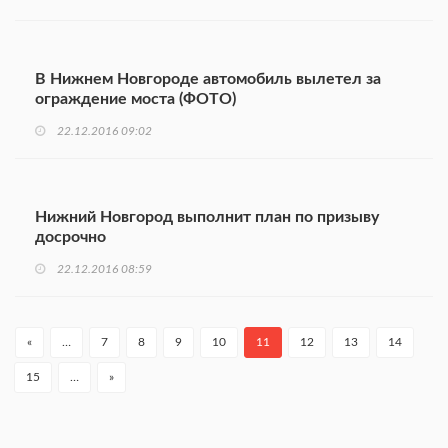
В Нижнем Новгороде автомобиль вылетел за
ограждение моста (ФОТО)
22.12.2016 09:02
Нижний Новгород выполнит план по призыву
досрочно
22.12.2016 08:59
«
…
7
8
9
10
11
12
13
14
15
…
»