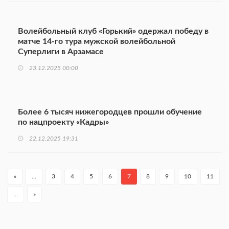
Волейбольный клуб «Горький» одержал победу в
матче 14-го тура мужской волейбольной
Суперлиги в Арзамасе
23.12.2025 00:00
Более 6 тысяч нижегородцев прошли обучение
по нацпроекту «Кадры»
22.12.2025 19:31
«
…
3
4
5
6
7
8
9
10
11
…
»