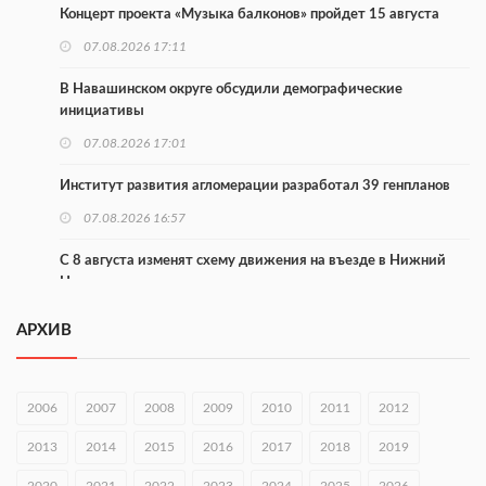
Концерт проекта «Музыка балконов» пройдет 15 августа
07.08.2026 17:11
В Навашинском округе обсудили демографические
инициативы
07.08.2026 17:01
Институт развития агломерации разработал 39 генпланов
07.08.2026 16:57
С 8 августа изменят схему движения на въезде в Нижний
Новгород
07.08.2026 15:15
АРХИВ
В Нижегородской области прошло заседание АТК и
оперштаба
2006
2007
2008
2009
2010
2011
2012
07.08.2026 14:54
2013
2014
2015
2016
2017
2018
2019
В Чкаловске спустили на воду «Метеор-120Р»