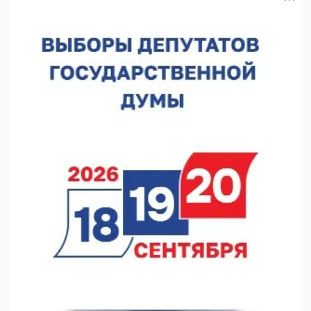
С 8 августа изменят схему движения на въезде в Нижний
Новгород
07.08.2026 15:15
В Нижегородской области прошло заседание АТК и
оперштаба
07.08.2026 14:54
В Чкаловске спустили на воду «Метеор-120Р»
07.08.2026 14:01
В Нижегородской области выбрали лучшего лесного
пожарного
07.08.2026 13:48