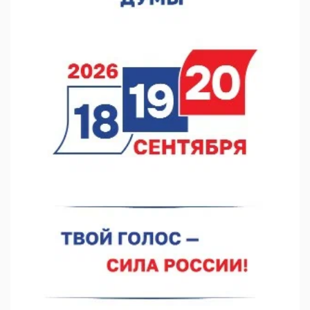
«Заповедные кварталы» отметят День города в Нижнем
10.08.2026 11:53
Фестиваль «ВелоНижний» пройдет в Нижнем Новгороде 23
августа
10.08.2026 09:27