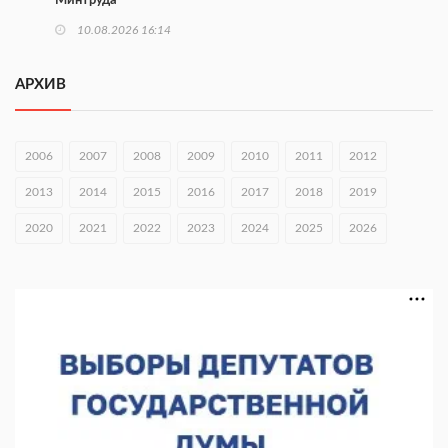
Минтруда
10.08.2026 16:14
Глеб Никитин направил соболезнования в Нижнекамск
АРХИВ
10.08.2026 16:01
В Нижегородской области совершено почти 34 тыс. донаций
2006
2007
2008
2009
2010
2011
2012
10.08.2026 15:53
2013
2014
2015
2016
2017
2018
2019
Около 120 человек прошли медосмотры на фестивале
2020
2021
2022
2023
2024
2025
2026
10.08.2026 14:04
В Нижнем Новгороде пройдет форум «Завтра зависит от
нас»
10.08.2026 13:53
В Нижнем Новгороде сформировали группу добровольцев
БПЛА
10.08.2026 12:23