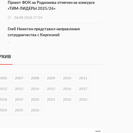
Проект ФОК на Родионова отмечен на конкурсе
«ТИМ-ЛИДЕРЫ 2025/26»
06.08.2026 17:24
Глеб Никитин представил направления
сотрудничества с Киргизией
06.08.2026 16:44
В Нижегородской области стартовал конкурс
РХИВ
«Отец года — 2026»
06.08.2026 16:37
2006
2007
2008
2009
2010
2011
Городец подписал соглашения с Кара-Кулем и
Токмоком
2012
2013
2014
2015
2016
2017
06.08.2026 16:26
2018
2019
2020
2021
2022
2023
Экспорт продукции АПК Нижегородской области
2024
2025
2026
вырос в 1,9 раза
06.08.2026 16:18