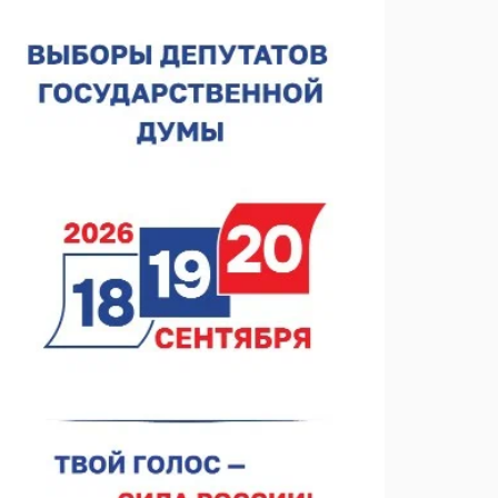
В Нижнем Новгороде открыли фестиваль «Семья
Нижегородская»
06.08.2026 16:08
Нижегородская область подписала соглашения с
регионами Киргизии
06.08.2026 15:26
Видели ночь, бежали всю ночь... На
Нижневолжской набережной прошел необычный
забег
06.08.2026 15:25
Они закрыли наш гештальт
06.08.2026 15:05
Нижегородские хирурги выполнили трансоральную
операцию на щитовидной железе
06.08.2026 15:03