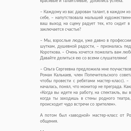
красивые и талантливые, добились успеха.
– Каждому из вас дарован талант, в каждом из 
себе, – напутствовала малышей художествен
ваш выход на сцену радует тех, кто сидит в
заключается счастье?
– Мы, взрослые люди, уже давно в профессии,
шуткам, душевной радости, – призналась пе
Короткова. – Очень хочется пожелать вам люб
Давайте делиться ею со всеми слушателями!
– Ольга Сергеевна предложила мне поучаствова
Роман Калькаев, член Попечительского совет
чтобы провести с ребятами мастер-класс). –
началась, понял, что монитор не преграда. Как
«Когда вы идете на работу, на спектакль, вы в
когда ты заходишь в стены родного театра,
происходит чудо встречи со зрителем».
А потом был «заводной» мастер-класс от Р
общения.