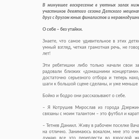
В минувшее воскресенье в уютных залах ниж
участников девятого сезона Детского мецена
друг с другом юных финалистов и неравнодушны
О себе – без утайки.
Знаете, что самое удивительное в этих дет
умный взгляд, четкая грамотная речь, не гов
лет!
Эти ребятишки либо только начали свои зан
радовали близких «домашними концертами»
достаточно серьезного отбора и теперь нах
шаги к большой сцене сделаны, и уже меньше 
Бойко и бодро они рассказывают о себе.
– Я Котрушев Мирослав из города Дзержин
связаны с моим талантом – это футбол и карате
– Тетнев Даниил. Живу в рабочем поселке Вача
на отлично. Занимаюсь вокалом, мне это оче
думаю все это переплести во взрослой ж