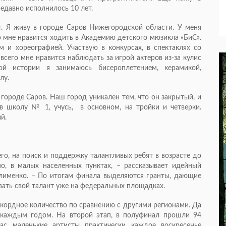
едавно исполнилось 10 лет.
т. Я живу в городе Саров Нижегородской области. У меня
о мне нравится ходить в Академию детского мюзикла «БиС».
 и хореографией. Участвую в конкурсах, в спектаклях со
всего мне нравится наблюдать за игрой актеров из-за кулис
й истории я занимаюсь бисероплетением, керамикой,
лу.
 городе Саров. Наш город уникален тем, что он закрытый, и
в школу № 1, учусь, в основном, на тройки и четверки.
ий.
го, на поиск и поддержку талантливых ребят в возрасте до
о, в малых населенных пунктах, – рассказывает идейный
Клименко. – По итогам финала выделяются гранты, дающие
вать свой талант уже на федеральных площадках.
екордное количество по сравнению с другими регионами. Да
 каждым годом. На второй этап, в полуфинал прошли 94
ас маленькие артисты практически каждое воскресенье