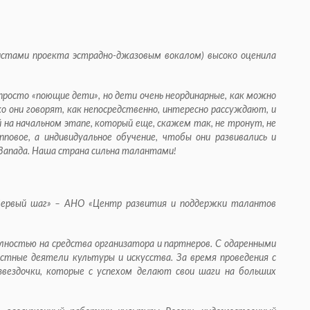
истами проекта эстрадно-джазовым вокалом) высоко оценила
просто «поющие дети», но дети очень неординарные, как можно
о они говорят, как непосредственно, интересно рассуж­дают, и
на начальном этапе, который еще, скажем так, не тронут, не
пповое, а индивидуальное обучение, чтобы они развивались и
 Запада. Наша страна сильна талантами!
Первый шаг» – АНО «Центр развития и поддержки талантов
ностью на средства организатора и партнеров. С одаренными
стные деятели культуры и искусства. За время проведения с
звездочки, которые с успехом делают свои шаги на больших