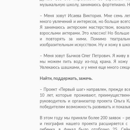
музыкальную школу, занимаюсь фортепиано. Н
– Меня зовут Исаева Виктория. Мне семь ле
много увлечений и интересов, но больше всег
Я занимаюсь актерским мастерством, вокалом
взрослыми актерами. Это классно! Но больше 
и повторять за ними. Помимо театрально
изобразительным искусством. Ну и хожу в шко
– Меня зовут Бычков Олег Петрович. Я живу в
мы можем пить воду из-под крана. Я хожу 
Увлекаюсь шашками, и у меня еще много секц
Найти, поддержать, зажечь.
– Проект «Первый шаг» направлен, прежде все
10 лет, которые проживают, преимущественн
руководитель и организатор проекта Ольга 
победителям возможность развивать и показы
В этом году мы приняли более 200 заявок – р
и география нашего проекта расширяется с
ребенка, в финал было отобрано 25. Сейч