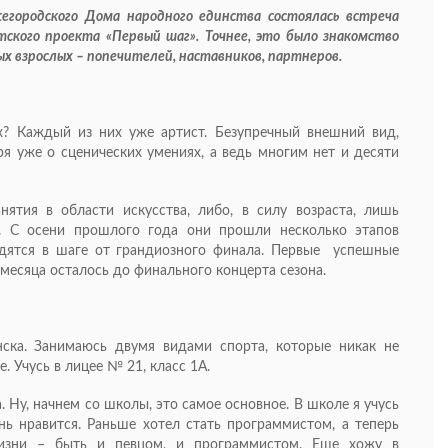
егородского Дома народного единства состоялась встреча
тского проекта «Первый шаг». Точнее, это было знакомство
х взрослых – попечителей, наставников, партнеров.
ях? Каждый из них уже артист. Безупречный внешний вид,
оря уже о сценических умениях, а ведь многим нет и десяти
ятия в области искусства, либо, в силу возраста, лишь
. С осени прошлого года они прошли несколько этапов
одятся в шаге от грандиозного финала. Первые успешные
месяца осталось до финального концерта сезона.
ска. Занимаюсь двумя видами спорта, которые никак не
. Учусь в лицее № 21, класс 1А.
. Ну, начнем со школы, это самое основное. В школе я учусь
нь нравится. Раньше хотел стать программистом, а теперь
изни – быть и певцом, и программистом. Еще хожу в