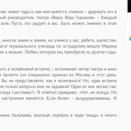
вас живет чудо и, как мне кажется, главное – удержать его в
ный руководитель театра «Вера» Вера Горшкова. – Каждый
 зале. Пусть это радует и вас. Быть может, именно в этом
 многое знаем и умеем, но учимся у вас, ребята, шалостям,
дагог музыкального училища по эстрадному вокалу Марина
ви к музыке. Любви, которую мы приобрели за долгие годы.
ть в онлайновой встрече, – вспоминает актер театра и кино
а проекта (он специально приехал из Москвы в этот день,
 Вы не представляете, как я волновался! Но, едва встреча
ие только вопросы мне ни задавали! Один из них звучал так:
сегда счастливы?». Я ответил правдиво: «Нет, не всегда. Но
 настроение меняется. Если болел – выздоравливаешь. И
омана Калькаева, вкусный сюрприз в виде пиццы и много