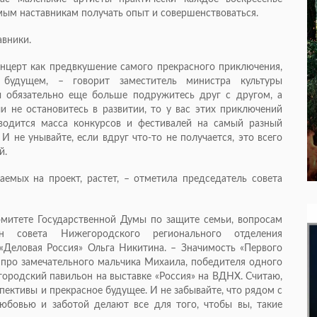
ым наставникам получать опыт и совершенствоваться.
авники.
церт как предвкушение самого прекрасного приключения,
будущем, – говорит заместитель министра культуры
 обязательно еще больше подружитесь друг с другом, а
и не остановитесь в развитии, то у вас этих приключений
водится масса конкурсов и фестивалей на самый разный
 И не унывайте, если вдруг что-то не получается, это всего
й.
емых на проект, растет, – отметила председатель совета
омитете Государственной Думы по защите семьи, вопросам
ен совета Нижегородского регионального отделения
Деловая Россия» Ольга Никитина. – Значимость «Первого
 про замечательного мальчика Михаила, победителя одного
городский павильон на выставке «Россия» на ВДНХ. Считаю,
пективы и прекрасное будущее. И не забывайте, что рядом с
юбовью и заботой делают все для того, чтобы вы, такие