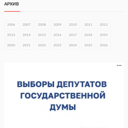
АРХИВ
06.08.2026 16:44
В Нижегородской области стартовал конкурс «Отец года —
2026»
2006
2007
2008
2009
2010
2011
2012
06.08.2026 16:37
2013
2014
2015
2016
2017
2018
2019
Городец подписал соглашения с Кара-Кулем и Токмоком
2020
2021
2022
2023
2024
2025
2026
06.08.2026 16:26
Экспорт продукции АПК Нижегородской области вырос в 1,9
раза
06.08.2026 16:18
В Нижнем Новгороде открыли фестиваль «Семья
Нижегородская»
06.08.2026 16:08
Нижегородская область подписала соглашения с регионами
Киргизии
06.08.2026 15:26