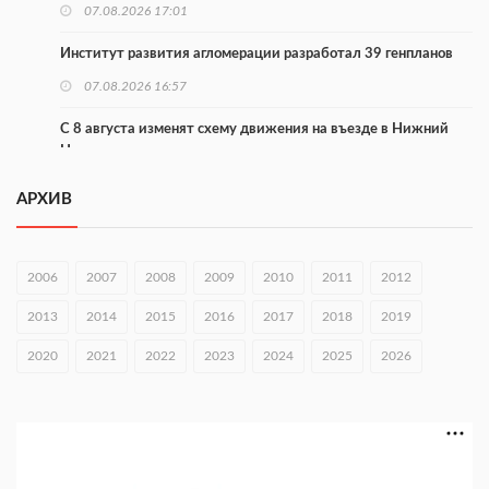
07.08.2026 17:01
Институт развития агломерации разработал 39 генпланов
07.08.2026 16:57
С 8 августа изменят схему движения на въезде в Нижний
Новгород
07.08.2026 15:15
АРХИВ
В Нижегородской области прошло заседание АТК и
оперштаба
2006
2007
2008
2009
2010
2011
2012
07.08.2026 14:54
2013
2014
2015
2016
2017
2018
2019
В Чкаловске спустили на воду «Метеор-120Р»
2020
07.08.2026 14:01
2021
2022
2023
2024
2025
2026
В Нижегородской области выбрали лучшего лесного
пожарного
07.08.2026 13:48