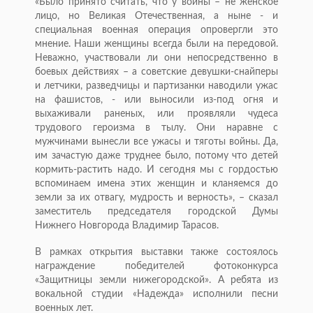
«Было принято считать, что у войны – не женское
лицо, но Великая Отечественная, а ныне - и
специальная военная операция опровергли это
мнение. Наши женщины всегда были на передовой.
Неважно, участвовали ли они непосредственно в
боевых действиях – а советские девушки-снайперы
и летчики, разведчицы и партизанки наводили ужас
на фашистов, - или выносили из-под огня и
выхаживали раненых, или проявляли чудеса
трудового героизма в тылу. Они наравне с
мужчинами вынесли все ужасы и тяготы войны. Да,
им зачастую даже труднее было, потому что детей
кормить-растить надо. И сегодня мы с гордостью
вспоминаем имена этих женщин и кланяемся до
земли за их отвагу, мудрость и верность», – сказал
заместитель председателя городской Думы
Нижнего Новгорода Владимир Тарасов.
В рамках открытия выставки также состоялось
награждение победителей фотоконкурса
«Защитницы земли нижегородской». А ребята из
вокальной студии «Надежда» исполнили песни
военных лет.