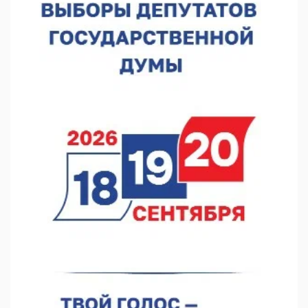
В Нижнем Новгороде отметили 70-летие Дня строителя
07.08.2026 13:15
В Нижегородской области посещаемость спортобъектов
выросла на 28%
07.08.2026 12:15
В Нижнем Новгороде прошло совещание Росгвардии
07.08.2026 12:04
В Нижегородской области созданы четыре ММЦ
07.08.2026 11:46