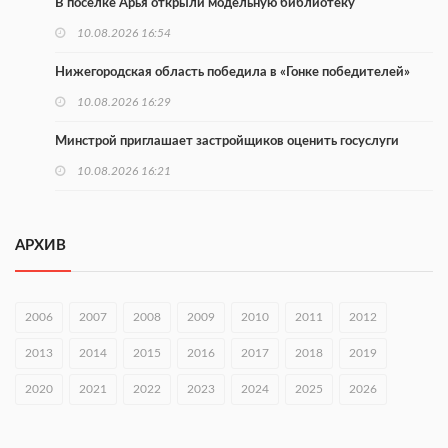
В поселке Арья открыли модельную библиотеку
10.08.2026 16:54
Нижегородская область победила в «Гонке победителей»
10.08.2026 16:29
Минстрой приглашает застройщиков оценить госуслуги
10.08.2026 16:21
Более 160 тыс. нижегородцев участвуют в проекте
Минтруда
АРХИВ
10.08.2026 16:14
Глеб Никитин направил соболезнования в Нижнекамск
2006
2007
2008
2009
2010
2011
2012
10.08.2026 16:01
2013
2014
2015
2016
2017
2018
2019
В Нижегородской области совершено почти 34 тыс. донаций
2020
2021
2022
2023
2024
2025
2026
10.08.2026 15:53
Около 120 человек прошли медосмотры на фестивале