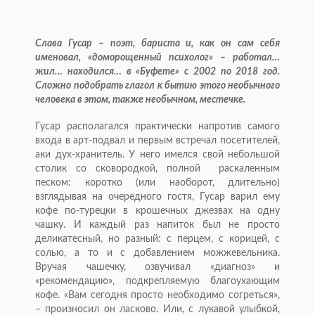
Слава Гусар – поэт, бариста и, как он сам себя
именовал, «доморощенный психолог» – работал…
жил… находился… в «Буфете» с 2002 по 2018 год.
Сложно подобрать глагол к бытию этого необычного
человека в этом, также необычном, местечке.
Гусар располагался практически напротив самого
входа в арт-подвал и первым встречал посетителей,
аки дух-хранитель. У него имелся свой небольшой
столик со сковородкой, полной раскаленным
песком: коротко (или наоборот, длительно)
взглядывая на очередного гостя, Гусар варил ему
кофе по-турецки в крошечных джезвах на одну
чашку. И каждый раз напиток был не просто
деликатесный, но разный: с перцем, с корицей, с
солью, а то и с добавлением можжевельника.
Вручая чашечку, озвучивал «диагноз» и
«рекомендацию», подкрепляемую благоухающим
кофе. «Вам сегодня просто необходимо согреться»,
– произносил он ласково. Или, с лукавой улыбкой,