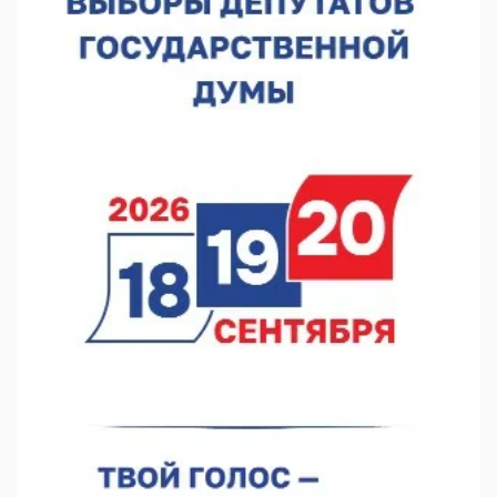
07.08.2026 12:04
В Нижегородской области созданы четыре ММЦ
07.08.2026 11:46
Кратковременные перерывы вещания телерадиопрограмм
ожидаются в Нижнем Новгороде до 16 августа в связи с
покраской телебашни
07.08.2026 11:20
В автобусах Арзамаса устанавливают терминалы оплаты
07.08.2026 11:03