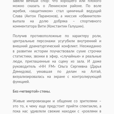
завели вечный спор: что хорошего или плохого
можно сказать о Ленинском районе. По воле
жребия, «защитником» стал циничный ведущий
Слава (Антон Парамонов), а миссия «обвинителя»
выпала на долю добряка – спортивного
комментатора Вити (Константин Галушин).
Получив противоположные по характеру роли,
центральные персонажи усугубили внутренний и
внешний драматургический конфликт. Неожиданно
в развитии истории поучаствовали сухие строчки
статистики, звонки в эфир, «случайные» и реальные
люди, приглашенные на сцену из зала. И даже
руководитель «НН FM» Ольга Сергеевна (Дарья
Демидова), уехавшая по делам на Алтай,
визуализировалась на экране с контролирующей
функцией.
Без «четвертой» стены.
Живые импровизации и общение со зрителями –
это то, к чему еще предстоит прийти спектаклю, а
пока нас удивляли свежие находки с «роялями в