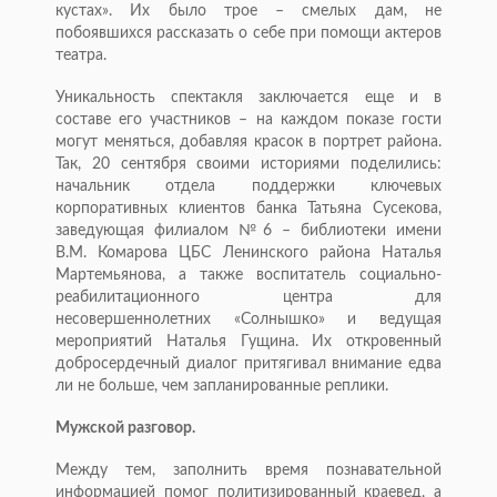
кустах». Их было трое – смелых дам, не
побоявшихся рассказать о себе при помощи актеров
театра.
Уникальность спектакля заключается еще и в
составе его участников – на каждом показе гости
могут меняться, добавляя красок в портрет района.
Так, 20 сентября своими историями поделились:
начальник отдела поддержки ключевых
корпоративных клиентов банка Татьяна Сусекова,
заведующая филиалом №6 – библиотеки имени
В.М. Комарова ЦБС Ленинского района Наталья
Мартемьянова, а также воспитатель социально-
реабилитационного центра для
несовершеннолетних «Солнышко» и ведущая
мероприятий Наталья Гущина. Их откровенный
добросердечный диалог притягивал внимание едва
ли не больше, чем запланированные реплики.
Мужской разговор.
Между тем, заполнить время познавательной
информацией помог политизированный краевед, а