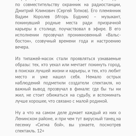
по совместительству охранник на радиостанции,
Дмитрий Климович (Сергей Топков). Его племянник
Вадим Королев (Игорь Будник) – музыкант,
покинувший родные места ради призрачной
карьеры в столице, поучаствовал в эфире. В его
исполнении прозвучал проникновенный «Вальс-
бостон», созвучный времени года и настроению
вечера.
Из типажей-масок стали проявляться узнаваемые
образы: тех, кто уехал или мечтает покинуть город,
в поисках лучшей жизни и карьеры, и тех, кто любит
место и уже нашел себя. Немало острых
наблюдений подметили создатели спектакля, но
важный вывод прозвучал в финале: где бы ты ни
жил, не стоит обижаться на судьбу, и вспоминать
лучше хорошее, что связано с малой родиной.
Ну а что на самом деле думает каждый из них о
Ленинском районе, и при чем тут вирусный танец на
песенку «Сигма бой», вы узнаете, посмотрев
спектакль. 12+