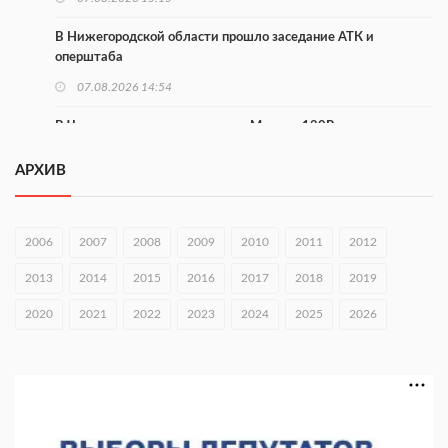
В Нижегородской области прошло заседание АТК и
оперштаба
07.08.2026 14:54
В Чкаловске спустили на воду «Метеор-120Р»
07.08.2026 14:01
АРХИВ
В Нижегородской области выбрали лучшего лесного
пожарного
2006
2007
2008
2009
2010
2011
2012
07.08.2026 13:48
2013
2014
2015
2016
2017
2018
2019
В Нижнем Новгороде отметили 70-летие Дня строителя
2020
07.08.2026 13:15
2021
2022
2023
2024
2025
2026
В Нижегородской области посещаемость спортобъектов
выросла на 28%
07.08.2026 12:15
В Нижнем Новгороде прошло совещание Росгвардии