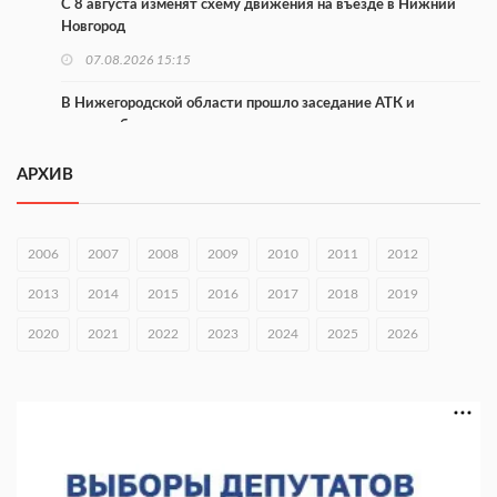
С 8 августа изменят схему движения на въезде в Нижний
Новгород
07.08.2026 15:15
В Нижегородской области прошло заседание АТК и
оперштаба
07.08.2026 14:54
АРХИВ
В Чкаловске спустили на воду «Метеор-120Р»
07.08.2026 14:01
2006
2007
2008
2009
2010
2011
2012
В Нижегородской области выбрали лучшего лесного
2013
2014
2015
2016
2017
2018
2019
пожарного
2020
07.08.2026 13:48
2021
2022
2023
2024
2025
2026
В Нижнем Новгороде отметили 70-летие Дня строителя
07.08.2026 13:15
В Нижегородской области посещаемость спортобъектов
выросла на 28%