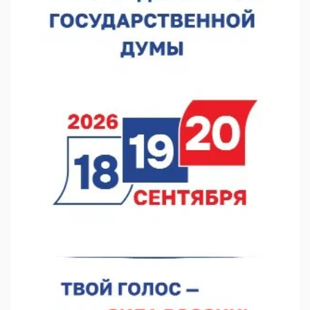
07.08.2026 12:15
В Нижнем Новгороде прошло совещание Росгвардии
07.08.2026 12:04
В Нижегородской области созданы четыре ММЦ
07.08.2026 11:46
Кратковременные перерывы вещания телерадиопрограмм
ожидаются в Нижнем Новгороде до 16 августа в связи с
покраской телебашни
07.08.2026 11:20