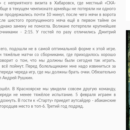
» с неприятного визита в Хабаровск, где местный «СКА-
обще в текущем чемпионате армейцы не потеряли ни одного
ши продержались почти 10 минут, после чего мячи в ворота
осле шестого пропущенного мяча ещё в первом тайме он
однако замену не помогла. Волжане потерпели крупнейшее
очниками - 2:15. У гостей по разу отличились Дмитрий
его, подошли не в самой оптимальной форме к этой игре.
ли тяжёлые матчи со сборниками, где приходилось хорошо
говорит о том, что мы должны были сегодня так играть.
а всё поймут. Перед болельщиками мне надо извиниться за
 впереди череда игр, где мы должны брать очки. Обязательно
л Андрей Рушкин.
рошёл. В Красноярске мы увидели совсем другую команду,
переди не менее тяжёлое испытание. 5 февраля играем в
охнуть. В гости к «Старту» приедет аутсайдер - абаканские
ородцев место в топ-6. Третий год подряд.