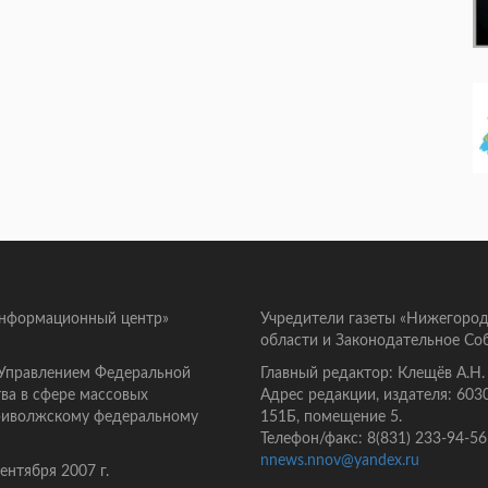
информационный центр»
Учредители газеты «Нижегород
области и Законодательное Со
 Управлением Федеральной
Главный редактор: Клещёв А.Н.
ва в сфере массовых
Адрес редакции, издателя: 603
Приволжскому федеральному
151Б, помещение 5.
Телефон/факс: 8(831) 233-94-56
nnews.nnov@yandex.ru
нтября 2007 г.