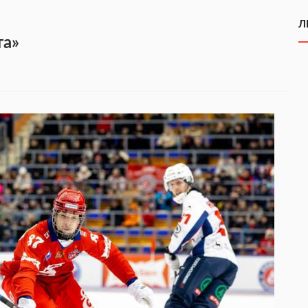
Л
та»