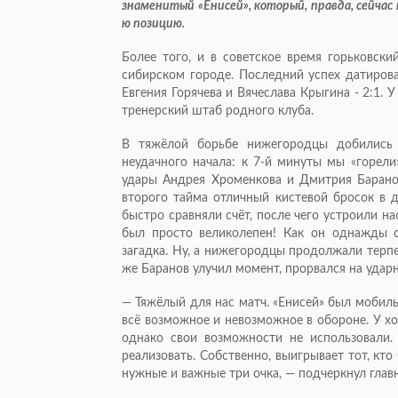
знаменитый «Енисей», который, правда, сейчас
ю позицию.
Более того, и в советское время горьковски
сибирском городе. Последний успех датирова
Евгения Горячева и Вячеслава Крыгина - 2:1.
тренерский штаб родного клуба.
В тяжёлой борьбе нижегородцы добились 
неудачного начала: к 7-й минуты мы «горели
удары Андрея Хроменкова и Дмитрия Барано
второго тайма отличный кистевой бросок в д
быстро сравняли счёт, после чего устроили н
был просто великолепен! Как он однажды о
загадка. Ну, а нижегородцы продолжали терпе
же Баранов улучил момент, прорвался на ударн
— Тяжёлый для нас матч. «Енисей» был мобиль
всё возможное и невозможное в обороне. У хо
однако свои возможности не использовали.
реализовать. Собственно, выигрывает тот, кто
нужные и важные три очка, — подчеркнул гла