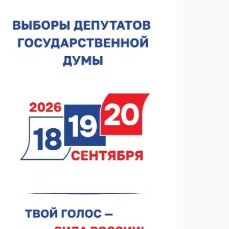
В Чкаловске спустили на воду «Метеор-120Р»
07.08.2026 14:01
В Нижегородской области выбрали лучшего
лесного пожарного
07.08.2026 13:48
В Нижнем Новгороде отметили 70-летие Дня
строителя
07.08.2026 13:15
В Нижегородской области посещаемость
спортобъектов выросла на 28%
07.08.2026 12:15
В Нижнем Новгороде прошло совещание
Росгвардии
07.08.2026 12:04