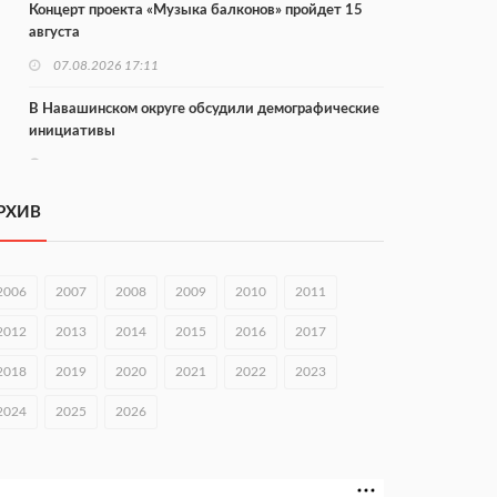
Концерт проекта «Музыка балконов» пройдет 15
августа
07.08.2026 17:11
В Навашинском округе обсудили демографические
инициативы
07.08.2026 17:01
Институт развития агломерации разработал 39
РХИВ
генпланов
07.08.2026 16:57
2006
2007
2008
2009
2010
2011
С 8 августа изменят схему движения на въезде в
Нижний Новгород
2012
2013
2014
2015
2016
2017
07.08.2026 15:15
2018
2019
2020
2021
2022
2023
В Нижегородской области прошло заседание АТК и
2024
2025
2026
оперштаба
07.08.2026 14:54