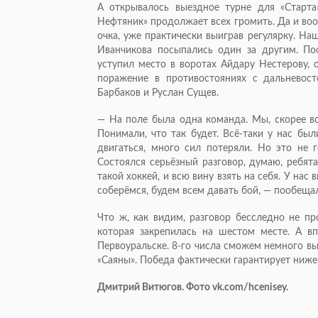
А открывалось выездное турне для «Старта
Нефтяник» продолжает всех громить. Да и во
очка, уже практически выиграв регулярку. На
Иванчикова посыпались один за другим. П
уступил место в воротах Айдару Нестерову, 
поражение в противостояниях с дальневост
Барбаков и Руслан Сущев.
— На поле была одна команда. Мы, скорее вс
Понимали, что так будет. Всё-таки у нас бы
двигаться, много сил потеряли. Но это не 
Состоялся серьёзный разговор, думаю, ребят
такой хоккей, и всю вину взять на себя. У нас
соберёмся, будем всем давать бой, — пообеща
Что ж, как видим, разговор бесследно не п
которая закрепилась на шестом месте. А в
Первоуральске. 8-го числа сможем немного выд
«Саяны». Победа фактически гарантирует нижег
Дмитрий Витюгов. Фото vk.com/hcenisey.