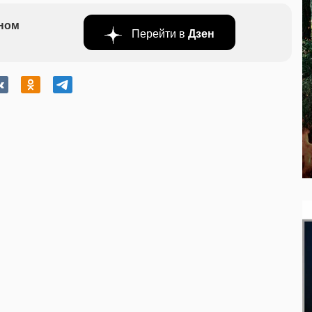
бном
Перейти в
Дзен