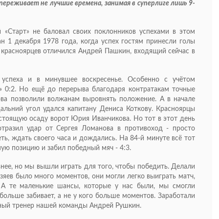
 переживает не лучшие времена, занимая в суперлиге лишь 9-
й «Старт» не баловал своих поклонников успехами в этом
н 1 декабря 1978 года, когда успех гостям принесли голы
 У красноярцев отличился Андрей Пашкин, входящий сейчас в
успеха и в минувшее воскресенье. Особенно с учётом
» 0:2. Но ещё до перерыва благодаря контратакам точные
ва позволили волжанам выровнять положение. А в начале
альний угол удался капитану Дениса Коткову. Красноярцы
астоящую осаду ворот Юрия Иванчикова. Но тот в этот день
тразил удар от Сергея Ломанова в противоход - просто
ть, ждать своего часа и дождались. На 84-й минуте всё тот
ую позицию и забил победный мяч - 4:3.
нее, но мы вышли играть для того, чтобы победить. Делали
зяев было много моментов, они могли легко выиграть матч,
 А те маленькие шансы, которые у нас были, мы смогли
 больше забивает, а не у кого больше моментов. Заработали
вный тренер нашей команды Андрей Рушкин.