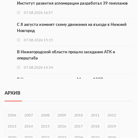
Институт развития агломерации разработал 39 генпланов
07.08.2026 16:57
С 8 августа изменят схему движения на въезде в Нижний
Новгород
07.08.2026 15:15
В Нижегородской области прошло заседание АТК и
оперштаба
07.08.2026 14:54
В Чкаловске спустили на воду «Метеор-120Р»
07.08.2026 14:01
АРХИВ
В Нижегородской области выбрали лучшего лесного
пожарного
2006
2007
2008
2009
2010
2011
2012
07.08.2026 13:48
2013
2014
2015
2016
2017
2018
2019
В Нижнем Новгороде отметили 70-летие Дня строителя
2020
07.08.2026 13:15
2021
2022
2023
2024
2025
2026