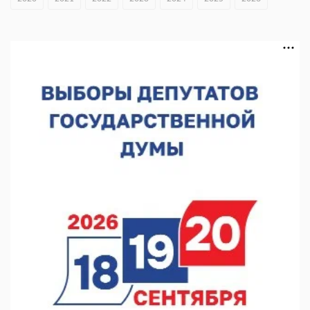
В Нижегородской области посещаемость спортобъектов
выросла на 28%
07.08.2026 12:15
В Нижнем Новгороде прошло совещание Росгвардии
07.08.2026 12:04
В Нижегородской области созданы четыре ММЦ
07.08.2026 11:46
Кратковременные перерывы вещания телерадиопрограмм
ожидаются в Нижнем Новгороде до 16 августа в связи с
покраской телебашни
07.08.2026 11:20
В автобусах Арзамаса устанавливают терминалы оплаты
07.08.2026 11:03