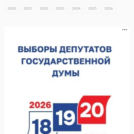
В Нижнем Новгороде открыли фестиваль «Семья
2020
2021
2022
2023
2024
2025
2026
Нижегородская»
06.08.2026 16:08
Нижегородская область подписала соглашения с регионами
Киргизии
06.08.2026 15:26
Видели ночь, бежали всю ночь... На Нижневолжской
набережной прошел необычный забег
06.08.2026 15:25
Они закрыли наш гештальт
06.08.2026 15:05
Нижегородские хирурги выполнили трансоральную
операцию на щитовидной железе
06.08.2026 15:03
Более 30 нижегородцев прошли обучение для соцконтракта