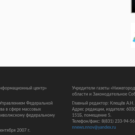
информационный центр»
Учредители газеты «Нижегород
области и Законодательное Со
 Управлением Федеральной
Главный редактор: Клещёв А.Н.
ва в сфере массовых
Адрес редакции, издателя: 603
Приволжскому федеральному
151Б, помещение 5.
Телефон/факс: 8(831) 233-94-56
nnews.nnov@yandex.ru
нтября 2007 г.