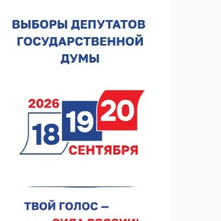
лесного пожарного
07.08.2026 13:48
В Нижнем Новгороде отметили 70-летие Дня
строителя
07.08.2026 13:15
В Нижегородской области посещаемость
спортобъектов выросла на 28%
07.08.2026 12:15
В Нижнем Новгороде прошло совещание
Росгвардии
07.08.2026 12:04
В Нижегородской области созданы четыре ММЦ
07.08.2026 11:46