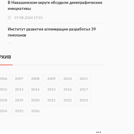
В Навашинском округе обсудили демографические
инициативы
07.08.2026 17:01
Институт развития агломерации разработал 39
генпланов
07.08.2026 16:57
С 8 августа изменят схему движения на въезде в
РХИВ
Нижний Новгород
07.08.2026 15:15
2006
2007
2008
2009
2010
2011
В Нижегородской области прошло заседание АТК и
оперштаба
2012
2013
2014
2015
2016
2017
07.08.2026 14:54
2018
2019
2020
2021
2022
2023
В Чкаловске спустили на воду «Метеор-120Р»
2024
2025
2026
07.08.2026 14:01
В Нижегородской области выбрали лучшего