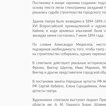
Постановку в жанре «хроника создания» под
основу текста легли стенограммы заседаний 
решалась судьба строительства городского теа
Здание театра было возведено в 1894–1896 г
XVI Всероссийской промышленной и художе
Кайнов, в ходе архивных изысканий была 
закладка камня состоялись 7 июня 1894 года.
По словам Александра Мюрисепа, место с
подчеркнув необходимость того, чтобы театр 
на строительство собирались, однако первонач
В спектакле действуют реальные историческ
Фрелих, Виктор Шретер, Иван Маринин, М
Винтер и другие представители городской общ
В постановке заняты Народные артисты РФ А
РФ Сергей Кабайло, Елена Суродейкина, Але
артисты театра.
Художником спектакля выступил лауреат Пр
области им. А. М. Горького Борис Шлями