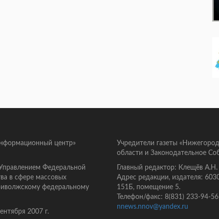
информационный центр»
Учредители газеты «Нижегород
области и Законодательное Со
 Управлением Федеральной
Главный редактор: Клещёв А.Н.
ва в сфере массовых
Адрес редакции, издателя: 603
Приволжскому федеральному
151Б, помещение 5.
Телефон/факс: 8(831) 233-94-56
nnews.nnov@yandex.ru
нтября 2007 г.