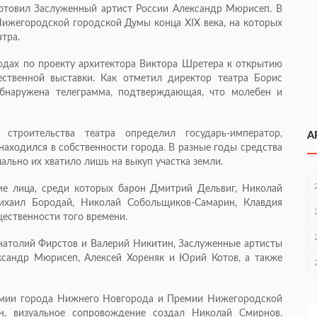
готовил Заслуженный артист России Александр Мюрисеп. В
Нижегородской городской Думы конца XIX века, на которых
тра.
одах по проекту архитектора Виктора Шретера к открытию
ственной выставки. Как отметил директор театра Борис
обнаружена телеграмма, подтверждающая, что молебен и
троительства театра определил государь-император,
А
находился в собственности города. В разные годы средства
ально их хватило лишь на выкуп участка земли.
ие лица, среди которых барон Дмитрий Дельвиг, Николай
ихаил Бородай, Николай Собольщиков-Самарин, Клавдия
ественности того времени.
натолий Фирстов и Валерий Никитин, Заслуженные артисты
ксандр Мюрисеп, Алексей Хореняк и Юрий Котов, а также
емии города Нижнего Новгорода и Премии Нижегородской
н, визуальное сопровождение создал Николай Смирнов.