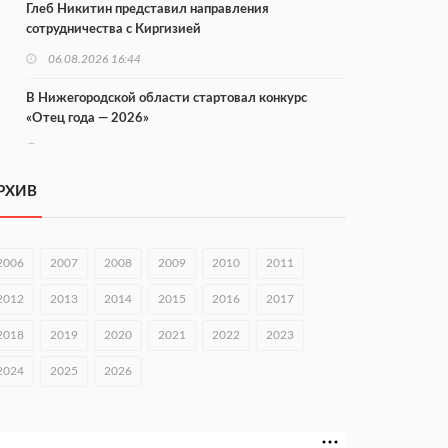
Глеб Никитин представил направления
сотрудничества с Киргизией
06.08.2026 16:44
В Нижегородской области стартовал конкурс
«Отец года — 2026»
06.08.2026 16:37
Городец подписал соглашения с Кара-Кулем и
РХИВ
Токмоком
06.08.2026 16:26
2006
2007
2008
2009
2010
2011
Экспорт продукции АПК Нижегородской области
вырос в 1,9 раза
2012
2013
2014
2015
2016
2017
06.08.2026 16:18
2018
2019
2020
2021
2022
2023
В Нижнем Новгороде открыли фестиваль «Семья
2024
2025
2026
Нижегородская»
06.08.2026 16:08