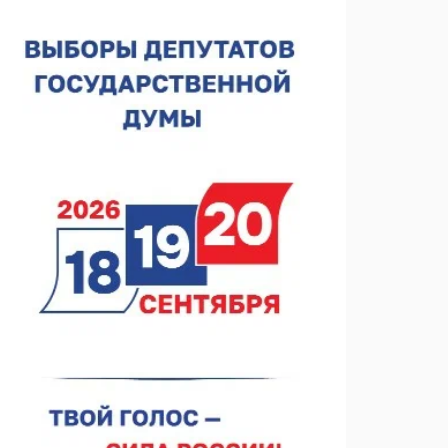
Нижегородская область подписала соглашения с
регионами Киргизии
06.08.2026 15:26
Видели ночь, бежали всю ночь... На
Нижневолжской набережной прошел необычный
забег
06.08.2026 15:25
Они закрыли наш гештальт
06.08.2026 15:05
Нижегородские хирурги выполнили трансоральную
операцию на щитовидной железе
06.08.2026 15:03
Более 30 нижегородцев прошли обучение для
соцконтракта
06.08.2026 14:46