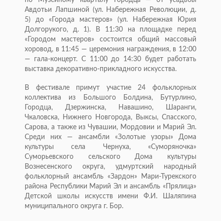
по Музейному кварталу Городца — от усадьбы
Авдотьи Лапшиной (ул. Набережная Революции, д.
5) до «Города мастеров» (ул. Набережная Юрия
Долгорукого, д. 1). В 11:30 на площадке перед
«Городом мастеров» состоится общий массовый
хоровод, в 11:45 — церемония награждения, в 12:00
— гала-концерт. С 11:00 до 14:30 будет работать
выставка декоративно-прикладного искусства.
В фестивале примут участие 24 фольклорных
коллектива из Большого Болдина, Бутурлино,
Городца, Дзержинска, Навашино, Шаранги,
Чкаловска, Нижнего Новгорода, Выксы, Спасского,
Сарова, а также из Чувашии, Мордовии и Марий Эл.
Среди них — ансамбли «Золотые узоры» Дома
культуры села Чернуха, «Суморяночка»
Суморьевского сельского Дома культуры
Вознесенского округа, удмуртский народный
фольклорный ансамбль «Зардон» Мари-Турекского
района Республики Марий Эл и ансамбль «Прялица»
Детской школы искусств имени Ф.И. Шаляпина
муниципального округа г. Бор.