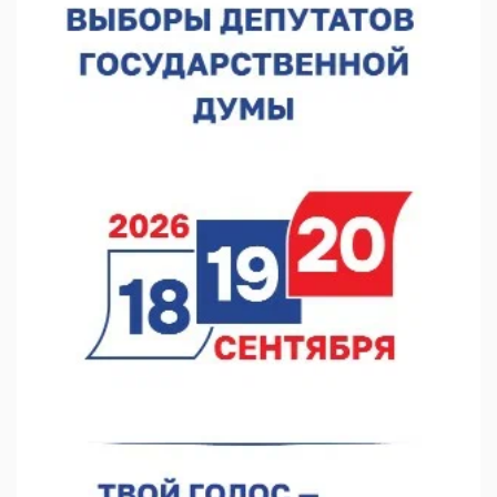
В Нижнем Новгороде прошло совещание Росгвардии
07.08.2026 12:04
В Нижегородской области созданы четыре ММЦ
07.08.2026 11:46
Кратковременные перерывы вещания телерадиопрограмм
ожидаются в Нижнем Новгороде до 16 августа в связи с
покраской телебашни
07.08.2026 11:20
В автобусах Арзамаса устанавливают терминалы оплаты
07.08.2026 11:03