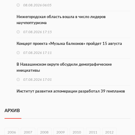
08.08.2026 06:05
Нижегородская область вошла в число лидеров
научпоптуризма
07.08.2026 17:15
Концерт проекта «Музыка балконов» пройдет 15 августа
07.08.2026 17:11
В Навашинском округе обсудили демографические
инициативы
07.08.2026 17:01
Институт развития агломерации разработал 39 генпланов
07.08.2026 16:57
АРХИВ
С 8 августа изменят схему движения на въезде в Нижний
Новгород
07.08.2026 15:15
2006
2007
2008
2009
2010
2011
2012