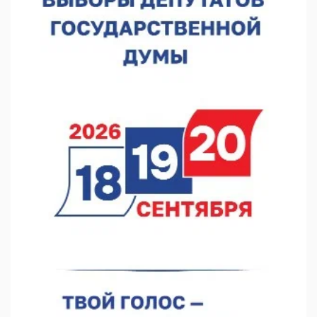
Видели ночь, бежали всю ночь... На Нижневолжской
набережной прошел необычный забег
06.08.2026 15:25
Они закрыли наш гештальт
06.08.2026 15:05
Нижегородские хирурги выполнили трансоральную
операцию на щитовидной железе
06.08.2026 15:03
Более 30 нижегородцев прошли обучение для соцконтракта
06.08.2026 14:46