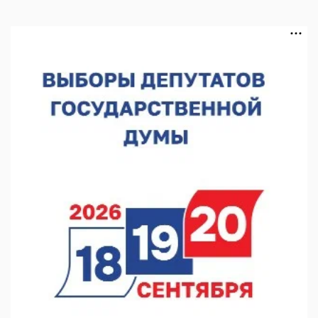
В Чкаловске спустили на воду «Метеор-120Р»
07.08.2026 14:01
В Нижегородской области выбрали лучшего лесного
пожарного
07.08.2026 13:48
В Нижнем Новгороде отметили 70-летие Дня строителя
07.08.2026 13:15
В Нижегородской области посещаемость спортобъектов
выросла на 28%
07.08.2026 12:15
В Нижнем Новгороде прошло совещание Росгвардии
07.08.2026 12:04