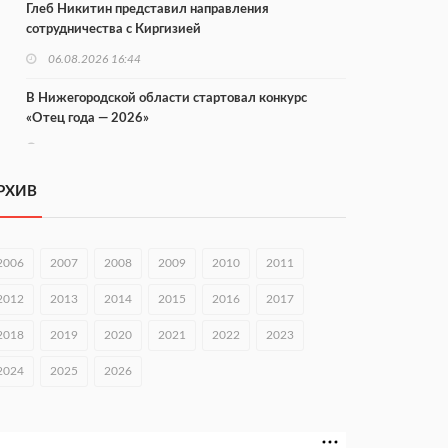
Глеб Никитин представил направления
сотрудничества с Киргизией
06.08.2026 16:44
В Нижегородской области стартовал конкурс
«Отец года — 2026»
06.08.2026 16:37
Городец подписал соглашения с Кара-Кулем и
РХИВ
Токмоком
06.08.2026 16:26
2006
2007
2008
2009
2010
2011
Экспорт продукции АПК Нижегородской области
вырос в 1,9 раза
2012
2013
2014
2015
2016
2017
06.08.2026 16:18
2018
2019
2020
2021
2022
2023
В Нижнем Новгороде открыли фестиваль «Семья
2024
2025
2026
Нижегородская»
06.08.2026 16:08