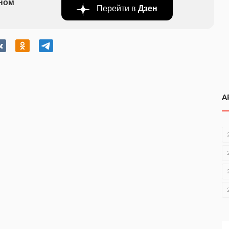
бном
Перейти в
Дзен
А