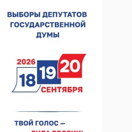
Нижегородская область подписала соглашения с
регионами Киргизии
06.08.2026 15:26
Видели ночь, бежали всю ночь... На
Нижневолжской набережной прошел необычный
забег
06.08.2026 15:25
Они закрыли наш гештальт
06.08.2026 15:05
Нижегородские хирурги выполнили трансоральную
операцию на щитовидной железе
06.08.2026 15:03
Более 30 нижегородцев прошли обучение для
соцконтракта
06.08.2026 14:46