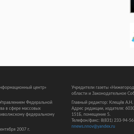
информационный центр»
Учредители газеты «Нижегород
области и Законодательное Со
 Управлением Федеральной
Главный редактор: Клещёв А.Н.
ва в сфере массовых
Адрес редакции, издателя: 603
Приволжскому федеральному
151Б, помещение 5.
Телефон/факс: 8(831) 233-94-56
nnews.nnov@yandex.ru
нтября 2007 г.