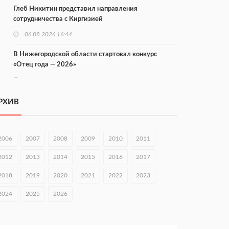
Глеб Никитин представил направления
сотрудничества с Киргизией
06.08.2026 16:44
В Нижегородской области стартовал конкурс
«Отец года — 2026»
06.08.2026 16:37
Городец подписал соглашения с Кара-Кулем и
РХИВ
Токмоком
06.08.2026 16:26
2006
2007
2008
2009
2010
2011
Экспорт продукции АПК Нижегородской области
вырос в 1,9 раза
2012
2013
2014
2015
2016
2017
06.08.2026 16:18
2018
2019
2020
2021
2022
2023
В Нижнем Новгороде открыли фестиваль «Семья
2024
2025
2026
Нижегородская»
06.08.2026 16:08