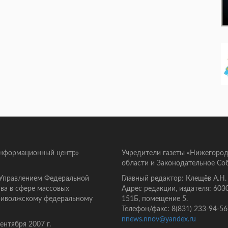
информационный центр»
Учредители газеты «Нижегород
области и Законодательное Со
 Управлением Федеральной
Главный редактор: Клещёв А.Н.
ва в сфере массовых
Адрес редакции, издателя: 603
Приволжскому федеральному
151Б, помещение 5.
Телефон/факс: 8(831) 233-94-56
nnews.nnov@yandex.ru
нтября 2007 г.