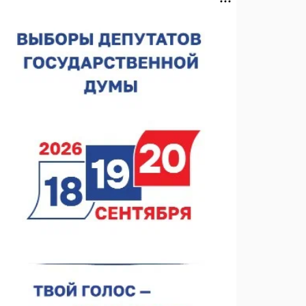
Нижегородская область подписала соглашения с
регионами Киргизии
06.08.2026 15:26
Видели ночь, бежали всю ночь... На
Нижневолжской набережной прошел необычный
забег
06.08.2026 15:25
Они закрыли наш гештальт
06.08.2026 15:05
Нижегородские хирурги выполнили трансоральную
операцию на щитовидной железе
06.08.2026 15:03
Более 30 нижегородцев прошли обучение для
соцконтракта
06.08.2026 14:46