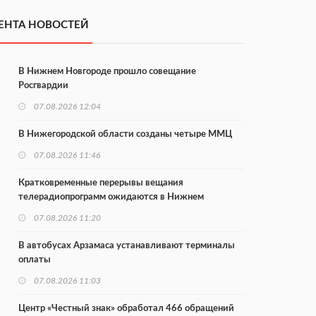
ЕНТА НОВОСТЕЙ
В Нижнем Новгороде прошло совещание
Росгвардии
07.08.2026 12:04
В Нижегородской области созданы четыре ММЦ
07.08.2026 11:46
Кратковременные перерывы вещания
телерадиопрограмм ожидаются в Нижнем
Новгороде до 16 августа в связи с покраской
07.08.2026 11:20
телебашни
В автобусах Арзамаса устанавливают терминалы
оплаты
07.08.2026 11:03
Центр «Честный знак» обработал 466 обращений