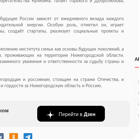
ретательства Кулибина, талант Горького и Добролюбова,
 будущее России зависят от ежедневного вклада каждого
идательной энергии. Особую роль, отметил он, играет
ы, создаёт стартапы, реализует социальные проекты и
еплению института семьи как основы будущих поколений, а
и, проживающих на территории Нижегородской области.
А
 взаимного уважения и ответственности за судьбу страны и
егородцам и россиянам, стоящим на страже Отечества, и
 и гордости за Нижегородскую область и Россию.
бном
Перейти в
Дзен