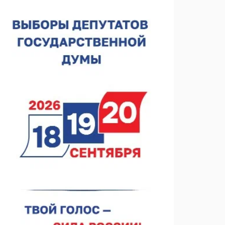
06.08.2026 18:02
Садыр Жапаров и Глеб Никитин провели встречу в
Киргизии
06.08.2026 17:43
Проект ФОК на Родионова отмечен на конкурсе
«ТИМ-ЛИДЕРЫ 2025/26»
06.08.2026 17:24
Глеб Никитин представил направления
сотрудничества с Киргизией
06.08.2026 16:44
В Нижегородской области стартовал конкурс
«Отец года — 2026»
06.08.2026 16:37