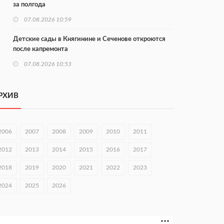
за полгода
07.08.2026 10:59
Детские сады в Княгинине и Сеченове откроются
после капремонта
07.08.2026 10:53
В Сеченовском округе открыт лагерь «Теплый стан»
РХИВ
07.08.2026 10:35
Тульские мастера и сегодня куют славу и доблесть
русского оружия
2006
2007
2008
2009
2010
2011
07.08.2026 10:15
2012
2013
2014
2015
2016
2017
В Нижнем Новгороде откроют IT-центр по
2018
2019
2020
2021
2022
2023
кибербезопасности
2024
2025
2026
06.08.2026 18:42
В Нижегородской области наградили лидеров
строительства