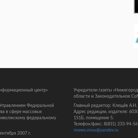
информационный центр»
Учредители газеты «Нижегород
области и Законодательное Со
 Управлением Федеральной
Главный редактор: Клещёв А.Н.
ва в сфере массовых
Адрес редакции, издателя: 603
Приволжскому федеральному
151Б, помещение 5.
Телефон/факс: 8(831) 233-94-56
nnews.nnov@yandex.ru
нтября 2007 г.