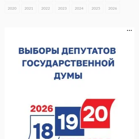
незаконного сброса отходов
2020
2021
2022
2023
2024
2025
2026
05.08.2026 18:42
В регионе направят 10 млн рублей участникам «СВОё дело»
05.08.2026 18:13
В Нижнем Новгороде чествовали ветеранов-строителей
05.08.2026 18:07
В Нижнем Новгороде обсудили развитие волонтерства
05.08.2026 17:58
В Приокском районе утвердили проект КРТ «Ольгино»
05.08.2026 17:43