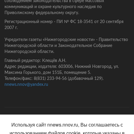
соблюдением законодательства в сфере массовых
коммуникаций и охране культурного наследия по
Приволжскому федеральному округу.
Регистрационный номер - ПИ № ФС 18-3541 от 20 сентября
2007 г.
Учредители газеты «Нижегородские новости» - Правительство
Нижегородской области и Законодательное Собрание
Нижегородской области.
Главный редактор: Клещёв А.Н.
Адрес редакции, издателя: 603006, Нижний Новгород, ул.
Максима Горького, дом 151Б, помещение 5.
Телефон/факс: 8(831) 233-94-56 (добавочный 129).
nnews.nnov@yandex.ru
Главная
Контакты
Политика конфиденциальности
Используя сайт nnews.nnov.ru, Вы соглашаетесь с
использованием файлов cookie, которые указаны в