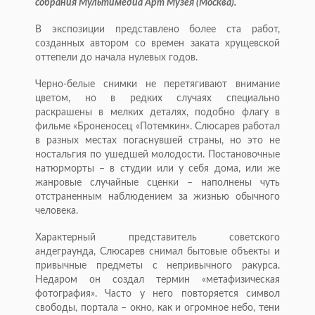
собрания Мультимедиа Арт Музея (Москва).
В экспозиции представлено более ста работ,
созданных автором со времен заката хрущевской
оттепели до начала нулевых годов.
Черно-белые снимки не перетягивают внимание
цветом, но в редких случаях специально
раскрашены в мелких деталях, подобно флагу в
фильме «Броненосец «Потемкин». Слюсарев работал
в разных местах погаснувшей страны, но это не
ностальгия по ушедшей молодости. Постановочные
натюрморты – в студии или у себя дома, или же
жанровые случайные сценки – наполнены чуть
отстраненным наблюдением за жизнью обычного
человека.
Характерный представитель советского
андеграунда, Слюсарев снимал бытовые объекты и
привычные предметы с непривычного ракурса.
Недаром он создал термин «метафизическая
фотография». Часто у него повторяется символ
свободы, портала – окно, как и огромное небо, тени