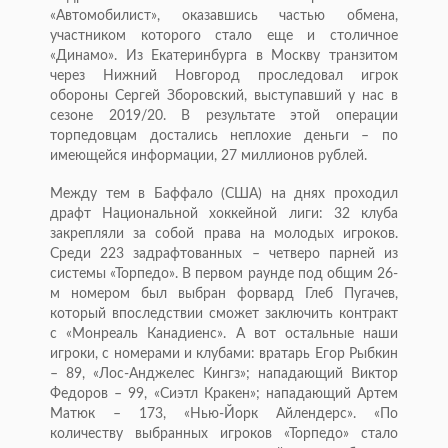
«Автомобилист», оказавшись частью обмена,
участником которого стало еще и столичное
«Динамо». Из Екатеринбурга в Москву транзитом
через Нижний Новгород проследовал игрок
обороны Сергей Зборовский, выступавший у нас в
сезоне 2019/20. В результате этой операции
торпедовцам достались неплохие деньги – по
имеющейся информации, 27 миллионов рублей.
Между тем в Баффало (США) на днях проходил
драфт Национальной хоккейной лиги: 32 клуба
закрепляли за собой права на молодых игроков.
Среди 223 задрафтованных – четверо парней из
системы «Торпедо». В первом раунде под общим 26-
м номером был выбран форвард Глеб Пугачев,
который впоследствии сможет заключить контракт
с «Монреаль Канадиенс». А вот остальные наши
игроки, с номерами и клубами: вратарь Егор Рыбкин
– 89, «Лос-Анджелес Кингз»; нападающий Виктор
Федоров – 99, «Сиэтл Кракен»; нападающий Артем
Матюк – 173, «Нью-Йорк Айлендерс». «По
количеству выбранных игроков «Торпедо» стало