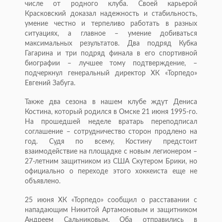
числе от родного клуба. Своей карьерой
Красковский доказал надежность и стабильность,
умение честно и терпеливо работать в разных
ситуациях, а главное – умение добиваться
максимальных результатов. Два подряд Кубка
Гагарина и три подряд финала в его спортивной
биографии – лучшее тому подтверждение, –
подчеркнул генеральный директор ХК «Торпедо»
Евгений Забуга.
Также два сезона в нашем клубе ждут Дениса
Костина, который родился в Омске 21 июня 1995-го.
На прошедшей неделе вратарь переподписал
соглашение – сотрудничество сторон продлено на
год. Судя по всему, Костину предстоит
взаимодействие на площадке с новым легионером –
27-летним защитником из США Скутером Брики, но
официально о переходе этого хоккеиста еще не
объявлено.
25 июня ХК «Торпедо» сообщил о расставании с
нападающим Никитой Артамоновым и защитником
Андреем Сальниковым. Оба отправились в