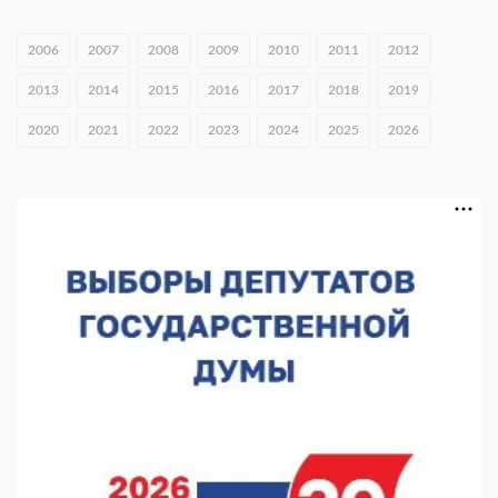
Экспорт продукции АПК Нижегородской области вырос в 1,9
раза
2006
2007
2008
2009
2010
2011
2012
06.08.2026 16:18
2013
2014
2015
2016
2017
2018
2019
В Нижнем Новгороде открыли фестиваль «Семья
2020
2021
2022
2023
2024
2025
2026
Нижегородская»
06.08.2026 16:08
Нижегородская область подписала соглашения с регионами
Киргизии
06.08.2026 15:26
Видели ночь, бежали всю ночь... На Нижневолжской
набережной прошел необычный забег
06.08.2026 15:25
Они закрыли наш гештальт
06.08.2026 15:05
Нижегородские хирурги выполнили трансоральную