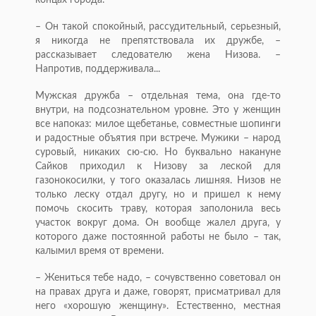
концах города.
– Он такой спокойный, рассудительный, серьезный,
я никогда не препятствовала их дружбе, –
рассказывает следователю жена Низова. –
Напротив, поддерживала...
Мужская дружба – отдельная тема, она где-то
внутри, на подсознательном уровне. Это у женщин
все напоказ: милое щебетанье, совместные шопинги
и радостные объятия при встрече. Мужики – народ
суровый, никаких сю-сю. Но буквально накануне
Сайков приходил к Низову за леской для
газонокосилки, у того оказалась лишняя. Низов не
только леску отдал другу, но и пришел к нему
помочь скосить траву, которая заполонила весь
участок вокруг дома. Он вообще жалел друга, у
которого даже постоянной работы не было – так,
калымил время от времени.
– Жениться тебе надо, – сочувственно советовал он
на правах друга и даже, говорят, присматривал для
него «хорошую женщину». Естественно, местная