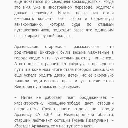
еще докатился до середины восьмидесятых, когда
это имя, уже в иностранном переводе, родители
давали первенцам. Кстати, позже так стали
именовать конфеты без сахара и бюджетную
авиакомпанию, которая, судя по отзывам
путешественников, подходит разве что одиноким
пассажирам с ручной кладью...
Арзамасские старожилы рассказывают, что
родителями Виктории были весьма уважаемые в
городе люди: мать – учительница, отец – инженер...
А вот дочка с ранних лет свернула с праведного
пути и в конечном итоге стала позором семьи. Она
еще успела родить двоих детей, но ее скоренько
лишили родительских прав, и уж после этого
Виктория пустилась во все тяжкие.
– Нигде не работает, пьет, бродяжничает, –
характеристику женщине-победе дает старший
следователь Следственного отдела по городу
Арзамасу СУ СКР по Нижегородской области,
старший лейтенант юстиции Гузель Гизатуллина. –
«Звезда» Арзамаса, ее у нас тут все знают...