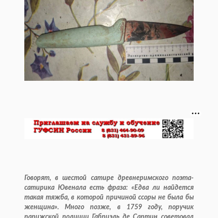
Говорят, в шестой сатире древнеримского поэта-
сатирика Ювенала есть фраза: «Едва ли найдется
такая тяжба, в которой причиной ссоры не была бы
женщина». Много позже, в 1759 году, поручик
парижской полиции Габриэль де Сартин советовал