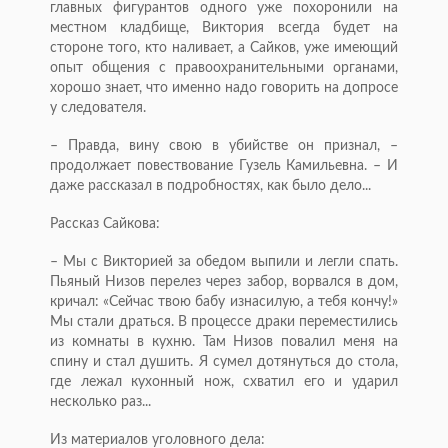
главных фигурантов одного уже похоронили на
местном кладбище, Виктория всегда будет на
стороне того, кто наливает, а Сайков, уже имеющий
опыт общения с правоохранительными органами,
хорошо знает, что именно надо говорить на допросе
у следователя.
– Правда, вину свою в убийстве он признал, –
продолжает повествование Гузель Камильевна. – И
даже рассказал в подробностях, как было дело...
Рассказ Сайкова:
– Мы с Викторией за обедом выпили и легли спать.
Пьяный Низов перелез через забор, ворвался в дом,
кричал: «Сейчас твою бабу изнасилую, а тебя кончу!»
Мы стали драться. В процессе драки пере­местились
из комнаты в кухню. Там Низов повалил меня на
спину и стал душить. Я сумел дотянуться до стола,
где лежал кухонный нож, схватил его и ударил
несколько раз...
Из материалов уголовного дела: