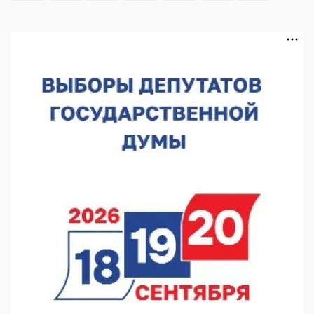
Институт развития агломерации разработал 39 генпланов
07.08.2026 16:57
С 8 августа изменят схему движения на въезде в Нижний
Новгород
07.08.2026 15:15
В Нижегородской области прошло заседание АТК и
оперштаба
07.08.2026 14:54
В Чкаловске спустили на воду «Метеор-120Р»
07.08.2026 14:01
В Нижегородской области выбрали лучшего лесного
пожарного
07.08.2026 13:48