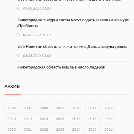
09.08.2026 06:05
Нижегородские журналисты могут подать заявки на конкурс
«Пробация»
08.08.2026 10:05
Глеб Никитин обратился к жителям в День физкультурника
08.08.2026 06:05
Нижегородская область вошла в число лидеров
научпоптуризма
07.08.2026 17:15
АРХИВ
Концерт проекта «Музыка балконов» пройдет 15 августа
07.08.2026 17:11
2006
2007
2008
2009
2010
2011
2012
В Навашинском округе обсудили демографические
2013
2014
2015
2016
2017
2018
2019
инициативы
2020
07.08.2026 17:01
2021
2022
2023
2024
2025
2026