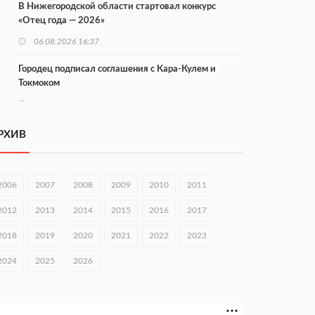
В Нижегородской области стартовал конкурс
«Отец года — 2026»
06.08.2026 16:37
Городец подписал соглашения с Кара-Кулем и
Токмоком
06.08.2026 16:26
Экспорт продукции АПК Нижегородской области
РХИВ
вырос в 1,9 раза
06.08.2026 16:18
2006
2007
2008
2009
2010
2011
В Нижнем Новгороде открыли фестиваль «Семья
Нижегородская»
2012
2013
2014
2015
2016
2017
06.08.2026 16:08
2018
2019
2020
2021
2022
2023
Нижегородская область подписала соглашения с
2024
2025
2026
регионами Киргизии
06.08.2026 15:26