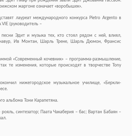
нье Эдит Пиаф при рождении звали Эдит Джованна Гассьон.
арижском жаргоне означает «воробышек».
тавят лауреат международного конкурса Pietro Argento в
 VIE (руководитель –
песни Эдит и музыка тех, кто стоял рядом с ней, влиял,
знавур, Ив Монтан, Шарль Трене, Шарль Дюмон, Франсис
раммой «Современный кочевник» – программа-размышление,
тах те изменения, которые происходят в творчестве Tony
окончил нижегородское музыкальное училище, «Беркли-
лесе.
ого альбома Тони Карапетяна.
 рояль, синтезатор; Паата Чакаберия – бас; Вартан Бабаян –
кал.