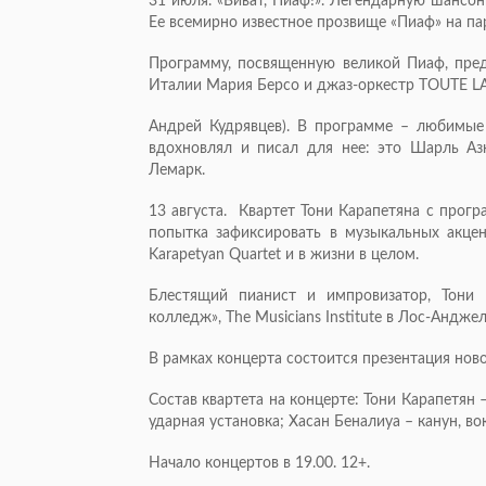
31 июля. «Виват, Пиаф!». Легендарную шансо
Ее всемирно известное прозвище «Пиаф» на п
Программу, посвященную великой Пиаф, предс
Италии Мария Берсо и джаз-оркестр TOUTE LA
Андрей Кудрявцев). В программе – любимые 
вдохновлял и писал для нее: это Шарль А
Лемарк.
13 августа. Квартет Тони Карапетяна с прог
попытка зафиксировать в музыкальных акцен
Karapetyan Quartet и в жизни в целом.
Блестящий пианист и импровизатор, Тони 
колледж», The Musicians Institute в Лос-Андже
В рамках концерта состоится презентация нов
Состав квартета на концерте: Тони Карапетян –
ударная установка; Хасан Беналиуа – канун, во
Начало концертов в 19.00. 12+.