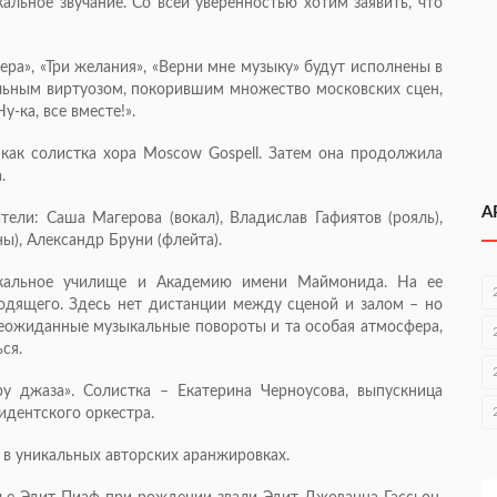
кальное звучание. Со всей уверенностью хотим заявить, что
ра», «Три желания», «Верни мне музыку» будут исполнены в
льным виртуозом, покорившим множество московских сцен,
-ка, все вместе!».
как солистка хора Moscow Gospell. Затем она продолжила
.
А
тели: Саша Магерова (вокал), Владислав Гафиятов (рояль),
ы), Александр Бруни (флейта).
кальное училище и Академию имени Маймонида. На ее
одящего. Здесь нет дистанции между сценой и залом – но
 неожиданные музыкальные повороты и та особая атмосфера,
ься.
у джаза». Солистка – Екатерина Черноусова, выпускница
идентского оркестра.
в уникальных авторских аранжировках.