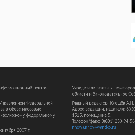
информационный центр»
Учредители газеты «Нижегород
области и Законодательное Со
 Управлением Федеральной
Главный редактор: Клещёв А.Н.
ва в сфере массовых
Адрес редакции, издателя: 603
Приволжскому федеральному
151Б, помещение 5.
Телефон/факс: 8(831) 233-94-56
nnews.nnov@yandex.ru
нтября 2007 г.