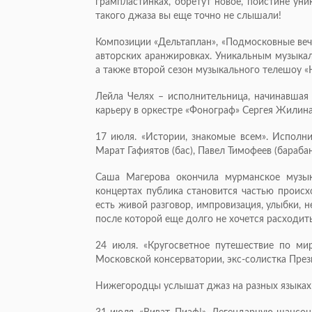
грампластинках, обретут новое, поистине уни
такого джаза вы еще точно не слышали!
Композиции «Дельтаплан», «Подмосковные вече
авторских аранжировках. Уникальным музыка
а также второй сезон музыкального телешоу «Ну
Лейла Челях – исполнительница, начинавшая 
карьеру в оркестре «Фонограф» Сергея Жилина
17 июля. «Истории, знакомые всем». Исполни
Марат Гафиятов (бас), Павел Тимофеев (барабан
Саша Магерова окончила мурманское музы
концертах публика становится частью происх
есть живой разговор, импровизация, улыбки,
после которой еще долго не хочется расходит
24 июля. «Кругосветное путешествие по мир
Московской консерватории, экс-солистка През
Нижегородцы услышат джаз на разных языках 