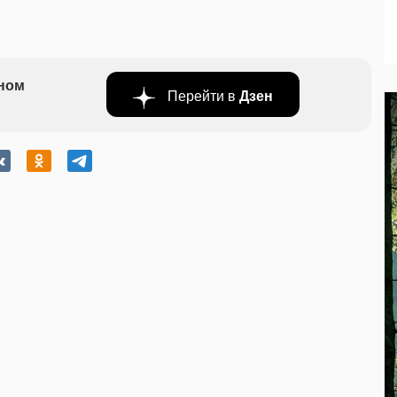
бном
Перейти в
Дзен