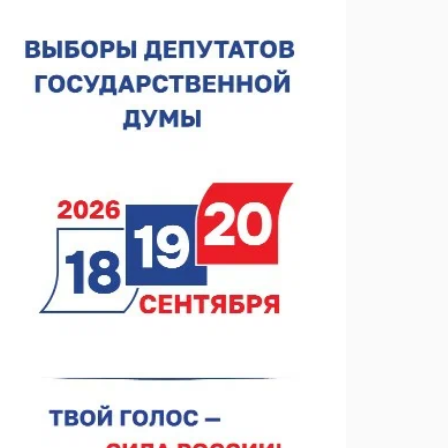
Видели ночь, бежали всю ночь... На
Нижневолжской набережной прошел необычный
забег
06.08.2026 15:25
Они закрыли наш гештальт
06.08.2026 15:05
Нижегородские хирурги выполнили трансоральную
операцию на щитовидной железе
06.08.2026 15:03
Более 30 нижегородцев прошли обучение для
соцконтракта
06.08.2026 14:46
На повороте на Богородск ограничили скорость до
50 км/ч
06.08.2026 14:41