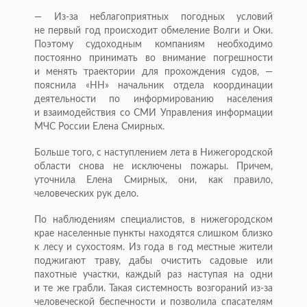
—
Из-за
неблагоприятных погодных условий
не первый год происходит обмеление Волги и Оки.
Поэтому судоходным компаниям необходимо
постоянно принимать во внимание погрешности
и менять траектории для прохождения судов, —
пояснила «НН» начальник отдела координации
деятельности по информированию населения
и взаимодействия со СМИ Управления информации
МЧС России Елена Смирных.
Больше того, с наступлением лета в Нижегородской
области снова не исключены пожары. Причем,
уточнила Елена Смирных, они, как правило,
человеческих рук дело.
По наблюдениям специалистов, в нижегородском
крае населенные пункты находятся слишком близко
к лесу и сухостоям. Из года в год местные жители
поджигают траву, дабы очистить садовые или
пахотные участки, каждый раз наступая на одни
и те же грабли. Такая системность возгораний
из-за
человеческой беспечности и позволила спасателям