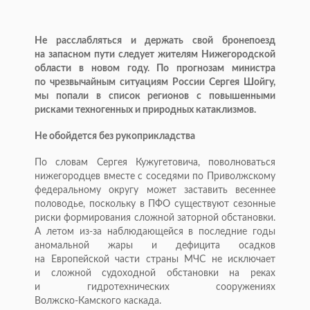
Не расслабляться и держать свой бронепоезд
на запасном пути следует жителям Нижегородской
области в новом году. По прогнозам министра
по чрезвычайным ситуациям России Сергея Шойгу,
мы попали в список регионов с повышенными
рисками техногенных и природных катаклизмов.
Не обойдется без рукоприкладства
По словам Сергея Кужугетовича, поволноваться
нижегородцев вместе с соседями по Приволжскому
федеральному округу может заставить весеннее
половодье, поскольку в ПФО существуют сезонные
риски формирования сложной заторной обстановки.
А летом
из-за
наблюдающейся в последние годы
аномальной жары и дефицита осадков
на Европейской части страны МЧС не исключает
и сложной судоходной обстановки на реках
и гидротехнических сооружениях
Волжско-Камского
каскада.