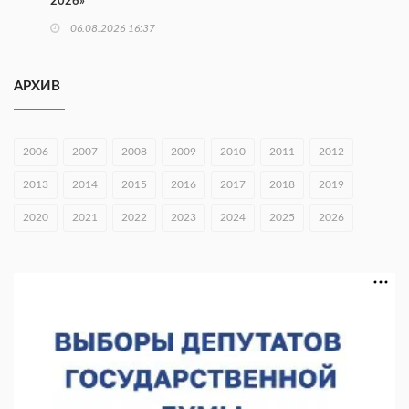
2026»
06.08.2026 16:37
Городец подписал соглашения с Кара-Кулем и Токмоком
АРХИВ
06.08.2026 16:26
Экспорт продукции АПК Нижегородской области вырос в 1,9
раза
2006
2007
2008
2009
2010
2011
2012
06.08.2026 16:18
2013
2014
2015
2016
2017
2018
2019
В Нижнем Новгороде открыли фестиваль «Семья
2020
2021
2022
2023
2024
2025
2026
Нижегородская»
06.08.2026 16:08
Нижегородская область подписала соглашения с регионами
Киргизии
06.08.2026 15:26
Видели ночь, бежали всю ночь... На Нижневолжской
набережной прошел необычный забег