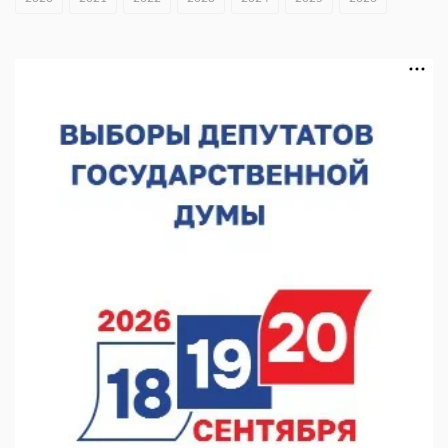
В Чкаловске спустили на воду «Метеор-120Р»
07.08.2026 14:01
В Нижегородской области выбрали лучшего лесного
пожарного
07.08.2026 13:48
В Нижнем Новгороде отметили 70-летие Дня строителя
07.08.2026 13:15
В Нижегородской области посещаемость спортобъектов
выросла на 28%
07.08.2026 12:15
В Нижнем Новгороде прошло совещание Росгвардии
07.08.2026 12:04