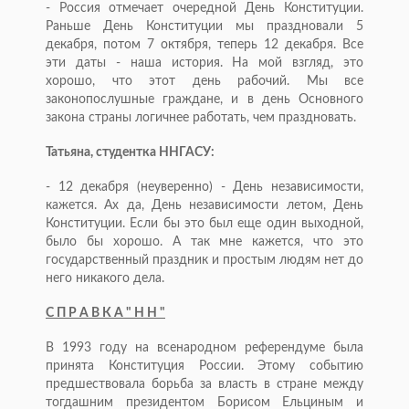
- Россия отмечает очередной День Конституции.
Раньше День Конституции мы праздновали 5
декабря, потом 7 октября, теперь 12 декабря. Все
эти даты - наша история. На мой взгляд, это
хорошо, что этот день рабочий. Мы все
законопослушные граждане, и в день Основного
закона страны логичнее работать, чем праздновать.
Татьяна, студентка ННГАСУ:
- 12 декабря (неуверенно) - День независимости,
кажется. Ах да, День независимости летом, День
Конституции. Если бы это был еще один выходной,
было бы хорошо. А так мне кажется, что это
государственный праздник и простым людям нет до
него никакого дела.
С П Р А В К А " Н Н "
В 1993 году на всенародном референдуме была
принята Конституция России. Этому событию
предшествовала борьба за власть в стране между
тогдашним президентом Борисом Ельциным и