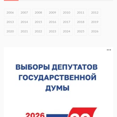
ожидаются в Нижнем Новгороде до 16 августа в связи с
покраской телебашни
07.08.2026 11:20
2006
2007
2008
2009
2010
2011
2012
В автобусах Арзамаса устанавливают терминалы оплаты
2013
2014
2015
2016
2017
2018
2019
07.08.2026 11:03
2020
2021
2022
2023
2024
2025
2026
Центр «Честный знак» обработал 466 обращений за полгода
07.08.2026 10:59
Детские сады в Княгинине и Сеченове откроются после
капремонта
07.08.2026 10:53
В Сеченовском округе открыт лагерь «Теплый стан»
07.08.2026 10:35
Тульские мастера и сегодня куют славу и доблесть русского
оружия
07.08.2026 10:15