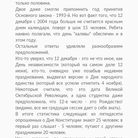
только половина.
Двое даже смогли припомнить год принятия
Основного закона - 1993-й. Но вот факт того, что 12
декабря с 2004 года больше не считается красным
днем календаря, поверг в шок 15 человек. Ребята
наивно полагали, что день "халявы" обеспечен и в
этом году.
Остальные ответы удивляли разнообразием
предположений.
Кто-то уверял, что 12 декабря - это не что иное, как
День независимости (который на самом деле 12
июня), кто-то, очевидно уже позабыв недавнее
празднование, выдвигал версию о Дне народного
единства (который все успели отметить 4 ноября).
Некоторые считали, что это дата Великой
Октябрьской Революции, а одна студентка даже
предположила, что 12-е число - это Рождество!
(видимо, все же грядущая сессия дает о себе знать).
В итоге статистика следующая: из пятидесяти
опрошенных о Дне Конституции знают 25 человек; в
первый раз слышат - 5 человек; путают с другими
праздниками 20 человек.