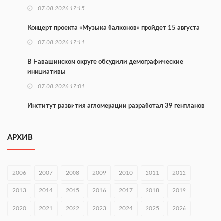
07.08.2026 17:15
Концерт проекта «Музыка балконов» пройдет 15 августа
07.08.2026 17:11
В Навашинском округе обсудили демографические
инициативы
07.08.2026 17:01
Институт развития агломерации разработал 39 генпланов
07.08.2026 16:57
АРХИВ
С 8 августа изменят схему движения на въезде в Нижний
Новгород
07.08.2026 15:15
2006
2007
2008
2009
2010
2011
2012
В Нижегородской области прошло заседание АТК и
2013
2014
2015
2016
2017
2018
2019
оперштаба
2020
07.08.2026 14:54
2021
2022
2023
2024
2025
2026