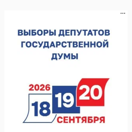
В Чкаловске спустили на воду «Метеор-120Р»
07.08.2026 14:01
В Нижегородской области выбрали лучшего лесного
пожарного
07.08.2026 13:48
В Нижнем Новгороде отметили 70-летие Дня строителя
07.08.2026 13:15
В Нижегородской области посещаемость спортобъектов
выросла на 28%
07.08.2026 12:15
В Нижнем Новгороде прошло совещание Росгвардии
07.08.2026 12:04