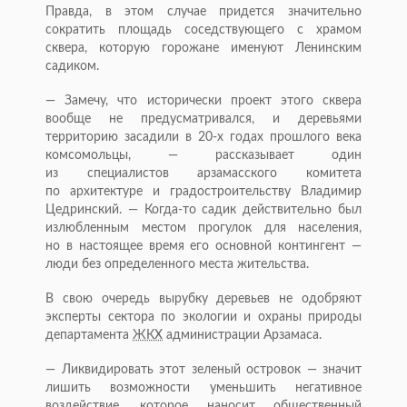
Правда, в этом случае придется значительно
сократить площадь соседствующего с храмом
сквера, которую горожане именуют Ленинским
садиком.
— Замечу, что исторически проект этого сквера
вообще не предусматривался, и деревьями
территорию засадили в
20-х
годах прошлого века
комсомольцы, — рассказывает один
из специалистов арзамасского комитета
по архитектуре и градостроительству Владимир
Цедринский. —
Когда-то
садик действительно был
излюбленным местом прогулок для населения,
но в настоящее время его основной контингент —
люди без определенного места жительства.
В свою очередь вырубку деревьев не одобряют
эксперты сектора по экологии и охраны природы
департамента
ЖКХ
администрации Арзамаса.
— Ликвидировать этот зеленый островок — значит
лишить возможности уменьшить негативное
воздействие, которое наносит общественный