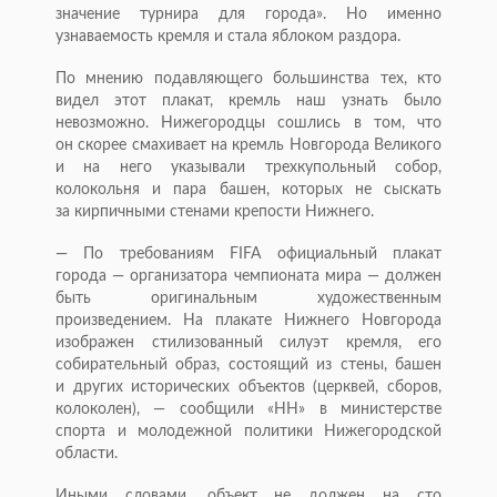
значение турнира для города». Но именно
узнаваемость кремля и стала яблоком раздора.
По мнению подавляющего большинства тех, кто
видел этот плакат, кремль наш узнать было
невозможно. Нижегородцы сошлись в том, что
он скорее смахивает на кремль Новгорода Великого
и на него указывали трехкупольный собор,
колокольня и пара башен, которых не сыскать
за кирпичными стенами крепости Нижнего.
— По требованиям FIFA официальный плакат
города — организатора чемпионата мира — должен
быть оригинальным художественным
произведением. На плакате Нижнего Новгорода
изображен стилизованный силуэт кремля, его
собирательный образ, состоящий из стены, башен
и других исторических объектов (церквей, сборов,
колоколен), — сообщили «НН» в министерстве
спорта и молодежной политики Нижегородской
области.
Иными словами, объект не должен на сто