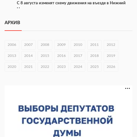
С 8 августа изменят схему движения на въезде в Нижний
Новгород
07.08.2026 15:15
АРХИВ
В Нижегородской области прошло заседание АТК и
оперштаба
2006
2007
2008
2009
2010
2011
2012
07.08.2026 14:54
2013
2014
2015
2016
2017
2018
2019
В Чкаловске спустили на воду «Метеор-120Р»
2020
07.08.2026 14:01
2021
2022
2023
2024
2025
2026
В Нижегородской области выбрали лучшего лесного
пожарного
07.08.2026 13:48
В Нижнем Новгороде отметили 70-летие Дня строителя
07.08.2026 13:15
В Нижегородской области посещаемость спортобъектов
выросла на 28%