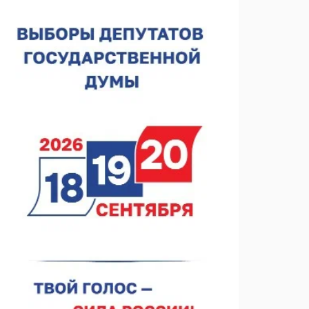
Нижегородская область подписала соглашения с
регионами Киргизии
06.08.2026 15:26
Видели ночь, бежали всю ночь... На
Нижневолжской набережной прошел необычный
забег
06.08.2026 15:25
Они закрыли наш гештальт
06.08.2026 15:05
Нижегородские хирурги выполнили трансоральную
операцию на щитовидной железе
06.08.2026 15:03
Более 30 нижегородцев прошли обучение для
соцконтракта
06.08.2026 14:46