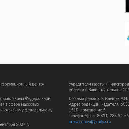
информационный центр»
Учредители газеты «Нижегород
области и Законодательное Со
 Управлением Федеральной
Главный редактор: Клещёв А.Н.
ва в сфере массовых
Адрес редакции, издателя: 603
Приволжскому федеральному
151Б, помещение 5.
Телефон/факс: 8(831) 233-94-56
nnews.nnov@yandex.ru
нтября 2007 г.