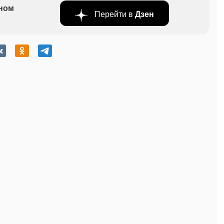
бном
Перейти в
Дзен