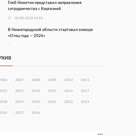
Глеб Никитин представил направления
сотрудничества с Киргизией
06.08.2026 16:44
В Нижегородской области стартовал конкурс
«Отец года — 2026»
06.08.2026 16:37
Городец подписал соглашения с Кара-Кулем и
РХИВ
Токмоком
06.08.2026 16:26
2006
2007
2008
2009
2010
2011
Экспорт продукции АПК Нижегородской области
вырос в 1,9 раза
2012
2013
2014
2015
2016
2017
06.08.2026 16:18
2018
2019
2020
2021
2022
2023
В Нижнем Новгороде открыли фестиваль «Семья
2024
2025
2026
Нижегородская»
06.08.2026 16:08