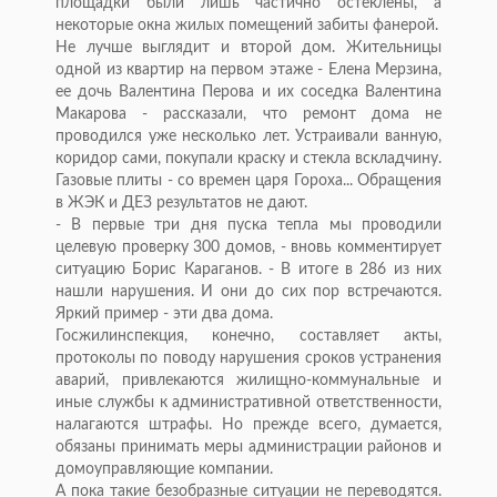
площадки были лишь частично остеклены, а
некоторые окна жилых помещений забиты фанерой.
Не лучше выглядит и второй дом. Жительницы
одной из квартир на первом этаже - Елена Мерзина,
ее дочь Валентина Перова и их соседка Валентина
Макарова - рассказали, что ремонт дома не
проводился уже несколько лет. Устраивали ванную,
коридор сами, покупали краску и стекла вскладчину.
Газовые плиты - со времен царя Гороха... Обращения
в ЖЭК и ДЕЗ результатов не дают.
- В первые три дня пуска тепла мы проводили
целевую проверку 300 домов, - вновь комментирует
ситуацию Борис Караганов. - В итоге в 286 из них
нашли нарушения. И они до сих пор встречаются.
Яркий пример - эти два дома.
Госжилинспекция, конечно, составляет акты,
протоколы по поводу нарушения сроков устранения
аварий, привлекаются жилищно-коммунальные и
иные службы к административной ответственности,
налагаются штрафы. Но прежде всего, думается,
обязаны принимать меры администрации районов и
домоуправляющие компании.
А пока такие безобразные ситуации не переводятся.