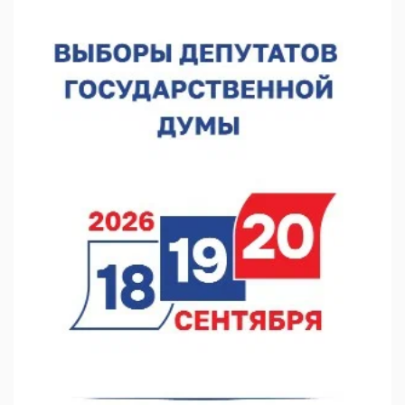
07.08.2026 12:15
В Нижнем Новгороде прошло совещание Росгвардии
07.08.2026 12:04
В Нижегородской области созданы четыре ММЦ
07.08.2026 11:46
Кратковременные перерывы вещания телерадиопрограмм
ожидаются в Нижнем Новгороде до 16 августа в связи с
покраской телебашни
07.08.2026 11:20
В автобусах Арзамаса устанавливают терминалы оплаты
07.08.2026 11:03