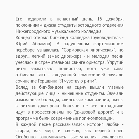
Его подарили в ненастный день, 15 декабря,
поклонникам джаза студенты эстрадного отделения
Нижегородского музыкального колледжа.
Концерт открыл биг-бэнд колледжа (руководитель -
Юрий Абрамов). В задушевном фортепианном
переборе узнавалась "Сормовская лирическая", но
вдруг... легкий взмах дирижера - и мелодия песни
унеслась в стремительном свинге оркестра. Упругий
ритм захватывал полностью, нога уже сама
отбивала такт - следующей композицией звучало
сочинение Гершвина "Я чувствую ритм".
Вслед за биг-бэндом на сцену вышли главные
действующие лица - нынешние студенты. Звучали
изысканные баллады, свинговые композиции, пьесы
в ритмах джаз-рока. Конечно, не все эстрадники
идут в профессионалы по "джазовой дороге", и в
программе были современные поп-композиции.
В каждой песне рассказывалась история любви -
старая, как мир, и свежая, как первый снег.
Особенно запомнились выступления вокалисток