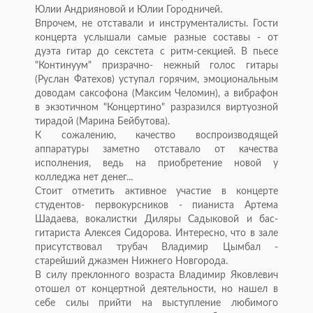
Юлии Андрияновой и Юлии Городничей.
Впрочем, не отставали и инструменталисты. Гости
концерта услышали самые разные составы - от
дуэта гитар до секстета с ритм-секцией. В пьесе
"Континуум" призрачно- нежный голос гитары
(Руслан Фатехов) уступал горячим, эмоциональным
доводам саксофона (Максим Челомин), а вибрафон
в экзотичном "Концертино" разразился виртуозной
тирадой (Марина Бейбутова).
К сожалению, качество воспроизводящей
аппаратуры заметно отставало от качества
исполнения, ведь на приобретение новой у
колледжа нет денег...
Стоит отметить активное участие в концерте
студентов- первокурсников - пианиста Артема
Шадаева, вокалистки Диляры Садыковой и бас-
гитариста Алексея Сидорова. Интересно, что в зале
присутствовал трубач Владимир Цымбал -
старейший джазмен Нижнего Новгорода.
В силу преклонного возраста Владимир Яковлевич
отошел от концертной деятельности, но нашел в
себе силы прийти на выступление любимого