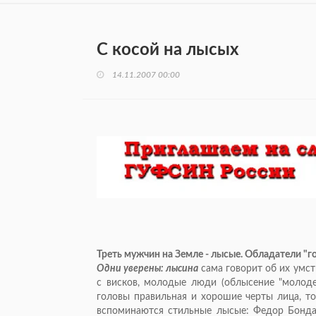
С косой на лысых
14.11.2007 00:00
Треть мужчин на Земле - лысые. Обладатели "г
Одни уверены: лысина
сама говорит об их умс
с висков, молодые люди (облысение "молоде
головы правильная и хорошие черты лица, т
вспоминаются стильные лысые: Федор Бонда