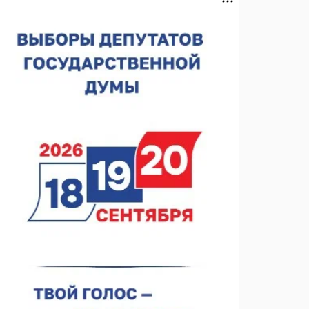
Нижегородская область подписала соглашения с
регионами Киргизии
06.08.2026 15:26
Видели ночь, бежали всю ночь... На
Нижневолжской набережной прошел необычный
забег
06.08.2026 15:25
Они закрыли наш гештальт
06.08.2026 15:05
Нижегородские хирурги выполнили трансоральную
операцию на щитовидной железе
06.08.2026 15:03
Более 30 нижегородцев прошли обучение для
соцконтракта
06.08.2026 14:46