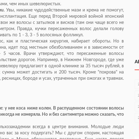
ыми, чем иных шевелюристых.
ми.
Увы, никакие чудодейственные мази и крема не помогут,
ансплантация. Еще перед Второй мировой войной японский
вои же волосы с затылков и висков (там они чаще всего не
етром. Правда, кучки пересаженных волос делали голову
вать по 1 - 3, 3 - 5 волосяных фолликул.
с, как и пластическая хирургия, набирает обороты. Но в
енна, идет под местным обезболиванием и в зависимости от
 5 часов. Врачи утверждают, что пересаженные волосы
вольствие дорогое. Например, в Нижнем Новгороде, где уже
А
шевелюру предлагают в одной клинике за 35 тысяч рублей, в
 сумма может достигать и 200 тысяч. Кроме "покрова" на
 ресницах, бороде и усах, утраченных при ожогах и травмах.
е: у нее коса ниже колен. В распущенном состоянии волосы
огда не измеряла. Но и без сантиметра можно сказать, что
ельхозакадемии всегда в центре внимания. Молодые люди
но вас за косу подергать? Мы с другом спорим, настоящая