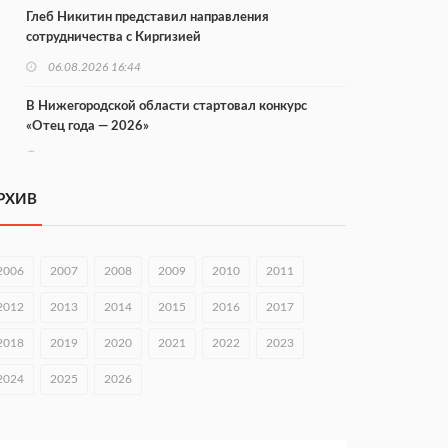
Глеб Никитин представил направления
сотрудничества с Киргизией
06.08.2026 16:44
В Нижегородской области стартовал конкурс
«Отец года — 2026»
06.08.2026 16:37
Городец подписал соглашения с Кара-Кулем и
РХИВ
Токмоком
06.08.2026 16:26
2006
2007
2008
2009
2010
2011
Экспорт продукции АПК Нижегородской области
вырос в 1,9 раза
2012
2013
2014
2015
2016
2017
06.08.2026 16:18
2018
2019
2020
2021
2022
2023
В Нижнем Новгороде открыли фестиваль «Семья
2024
2025
2026
Нижегородская»
06.08.2026 16:08