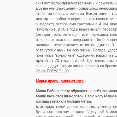
считают более привлекательными и сексуальн
Другие отчаянно хотят оставаться волосаты
чтобы ни обещала реклама. Выход один - тр
доктор попробовал пересаживать пациентам с
выпадают) островками-графтами в 4 мм диам
"кукольной". В 50-е годы врачи начали пересажи
Сегодня трансплантация, или пересадка воло
отличие от пластики операция эта безболезн
площади пересаживаемых волос длится 3 -
останутся с вами на всю жизнь. Правда, удо
появились "волосяные" кудесники, нарастить 
другой от 70 тысяч рублей. Для очень лысых
голове дадут вторую жизнь волосам на бровях,
Ольга ГОГУЛЕНКО.
Марья-краса - длинная коса
Маша Бабина сразу обращает на себя внимани
Маши касаются щиколоток. Свою косу Маша ник
косища вымахала больше метра.
Благодаря такой длине волос выпускница с
буквально проходу не дают: "Девушка! А мож