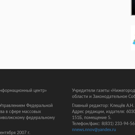
информационный центр»
Учредители газеты «Нижегород
области и Законодательное Со
 Управлением Федеральной
Главный редактор: Клещёв А.Н.
ва в сфере массовых
Адрес редакции, издателя: 603
Приволжскому федеральному
151Б, помещение 5.
Телефон/факс: 8(831) 233-94-56
nnews.nnov@yandex.ru
нтября 2007 г.