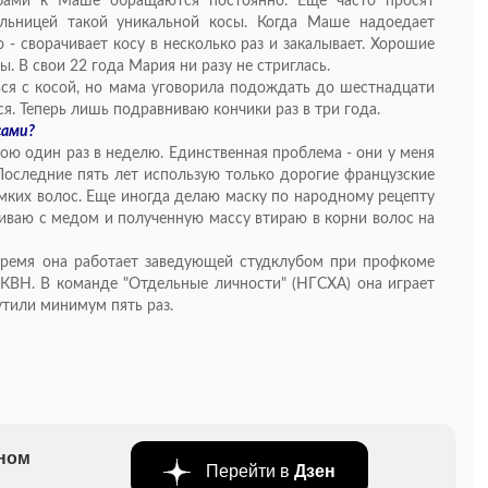
ьбами к Маше обращаются постоянно. Еще часто просят
ельницей такой уникальной косы. Когда Маше надоедает
 - сворачивает косу в несколько раз и закалывает. Хорошие
 В свои 22 года Мария ни разу не стриглась.
ться с косой, но мама уговорила подождать до шестнадцати
ся. Теперь лишь подравниваю кончики раз в три года.
сами?
мою один раз в неделю. Единственная проблема - они у меня
 Последние пять лет использую только дорогие французские
мких волос. Еще иногда делаю маску по народному рецепту
шиваю с медом и полученную массу втираю в корни волос на
время она работает заведующей студклубом при профкоме
о КВН. В команде "Отдельные личности" (НГСХА) она играет
утили минимум пять раз.
бном
Перейти в
Дзен