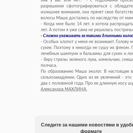
она у вас или нет?" - с подобными прос
разрешения сфотографироваться с обладат
излишнее внимание, она прячет свое богатство
волосы Маше достались по наследству от мамы.
- Когда мне было 14 лет, я хотела распроща
лет. А потом я уже сама не решилась постричь
- Сложно ухаживать за такими длинными воло
- Особых хлопот у меня не возникает. Голову 
сухие. Поэтому я никогда не сушу их феном.
лечебные шампуни и бальзамы для сухих и ло
- беру стрелы зеленого лука, измельчаю, сме
полчаса.
По образованию Маша эколог. В настоящее 
сельхозакадемии. Одно из ее увлечений - эт
два с половиной года. Про ее длинную косу ш
Александра МАХЛИНА.
Следите за нашими новостями в удо
формате