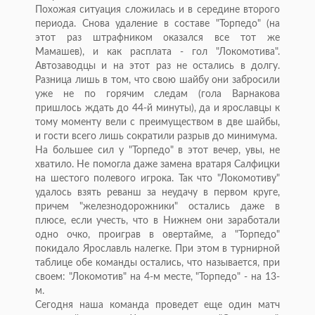
Похожая ситуация сложилась и в середине второго
периода. Снова удаление в составе "Торпедо" (на
этот раз штрафником оказался все тот же
Мамашев), и как расплата - гол "Локомотива".
Автозаводцы и на этот раз не остались в долгу.
Разница лишь в том, что свою шайбу они забросили
уже не по горячим следам (гола Варнакова
пришлось ждать до 44-й минуты), да и ярославцы к
тому моменту вели с преимуществом в две шайбы,
и гости всего лишь сократили разрыв до минимума.
На большее сил у "Торпедо" в этот вечер, увы, не
хватило. Не помогла даже замена вратаря Салфицки
на шестого полевого игрока. Так что "Локомотиву"
удалось взять реванш за неудачу в первом круге,
причем "железнодорожники" остались даже в
плюсе, если учесть, что в Нижнем они заработали
одно очко, проиграв в овертайме, а "Торпедо"
покидало Ярославль налегке. При этом в турнирной
таблице обе команды остались, что называется, при
своем: "Локомотив" на 4-м месте, "Торпедо" - на 13-
м.
Сегодня наша команда проведет еще один матч