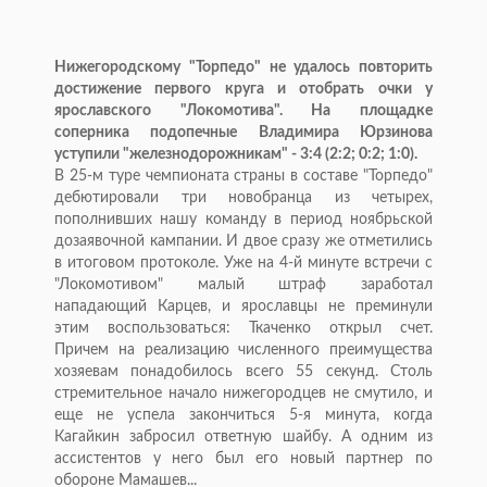
Нижегородскому "Торпедо" не удалось повторить
достижение первого круга и отобрать очки у
ярославского "Локомотива". На площадке
соперника подопечные Владимира Юрзинова
уступили "железнодорожникам" - 3:4 (2:2; 0:2; 1:0).
В 25-м туре чемпионата страны в составе "Торпедо"
дебютировали три новобранца из четырех,
пополнивших нашу команду в период ноябрьской
дозаявочной кампании. И двое сразу же отметились
в итоговом протоколе. Уже на 4-й минуте встречи с
"Локомотивом" малый штраф заработал
нападающий Карцев, и ярославцы не преминули
этим воспользоваться: Ткаченко открыл счет.
Причем на реализацию численного преимущества
хозяевам понадобилось всего 55 секунд. Столь
стремительное начало нижегородцев не смутило, и
еще не успела закончиться 5-я минута, когда
Кагайкин забросил ответную шайбу. А одним из
ассистентов у него был его новый партнер по
обороне Мамашев...