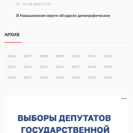
07.08.2026 17:11
В Навашинском округе обсудили демографические
инициативы
07.08.2026 17:01
АРХИВ
Институт развития агломерации разработал 39 генпланов
07.08.2026 16:57
2006
2007
2008
2009
2010
2011
2012
С 8 августа изменят схему движения на въезде в Нижний
2013
2014
2015
2016
2017
2018
2019
Новгород
2020
07.08.2026 15:15
2021
2022
2023
2024
2025
2026
В Нижегородской области прошло заседание АТК и
оперштаба
07.08.2026 14:54
В Чкаловске спустили на воду «Метеор-120Р»
07.08.2026 14:01