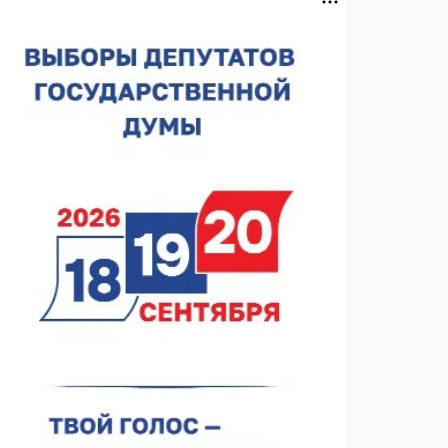
В Нижнем Новгороде открыли фестиваль «Семья
Нижегородская»
06.08.2026 16:08
Нижегородская область подписала соглашения с
регионами Киргизии
06.08.2026 15:26
Видели ночь, бежали всю ночь... На
Нижневолжской набережной прошел необычный
забег
06.08.2026 15:25
Они закрыли наш гештальт
06.08.2026 15:05
Нижегородские хирурги выполнили трансоральную
операцию на щитовидной железе
06.08.2026 15:03