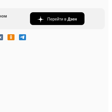
бном
Перейти в
Дзен