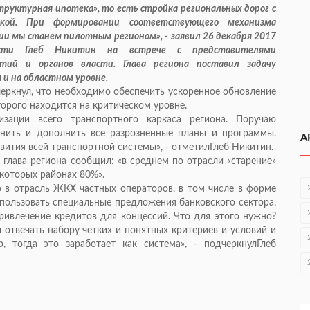
уктурная ипотека», то есть стройка региональных дорог с
чкой. При формировании соответствующего механизма
и мы станем пилотным регионом», - заявил 26 декабря 2017
ласти Глеб Никитин на встрече с представителями
тий и органов власти. Глава региона поставил задачу
и на областном уровне.
еркнул, что необходимо обеспечить ускоренное обновление
торого находится на критическом уровне.
изации всего транспортного каркаса региона. Поручаю
инить и дополнить все разрозненные планы и программы.
А
вития всей транспортной системы», - отметилГлеб Никитин.
глава региона сообщил: «в среднем по отрасли «старение»
екоторых районах 80%».
 в отрасль ЖКХ частных операторов, в том числе в форме
ользовать специальные предложения банковского сектора.
ивлечение кредитов для концессий. Что для этого нужно?
 отвечать набору четких и понятных критериев и условий и
, тогда это заработает как система», - подчеркнулГлеб