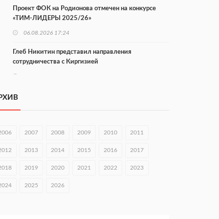
Проект ФОК на Родионова отмечен на конкурсе
«ТИМ-ЛИДЕРЫ 2025/26»
06.08.2026 17:24
Глеб Никитин представил направления
сотрудничества с Киргизией
06.08.2026 16:44
В Нижегородской области стартовал конкурс
РХИВ
«Отец года — 2026»
06.08.2026 16:37
2006
2007
2008
2009
2010
2011
Городец подписал соглашения с Кара-Кулем и
Токмоком
2012
2013
2014
2015
2016
2017
06.08.2026 16:26
2018
2019
2020
2021
2022
2023
Экспорт продукции АПК Нижегородской области
2024
2025
2026
вырос в 1,9 раза
06.08.2026 16:18