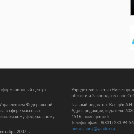
информационный центр»
Учредители газеты «Нижегород
области и Законодательное Со
 Управлением Федеральной
Главный редактор: Клещёв А.Н.
ва в сфере массовых
Адрес редакции, издателя: 603
Приволжскому федеральному
151Б, помещение 5.
Телефон/факс: 8(831) 233-94-56
nnews.nnov@yandex.ru
нтября 2007 г.