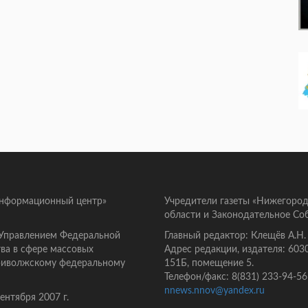
информационный центр»
Учредители газеты «Нижегород
области и Законодательное Со
 Управлением Федеральной
Главный редактор: Клещёв А.Н.
ва в сфере массовых
Адрес редакции, издателя: 603
Приволжскому федеральному
151Б, помещение 5.
Телефон/факс: 8(831) 233-94-56
nnews.nnov@yandex.ru
нтября 2007 г.