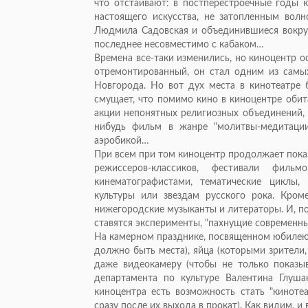
что отстаивают: в постперестроечные годы 
настоящего искусства, не затопленным волн
Людмила Садовская и объединившиеся вокруг
последнее несовместимо с кабаком…
Времена все-таки изменились, но киноцентр ос
отремонтированный, он стал одним из сам
Новгорода. Но вот дух места в кинотеатре 
смущает, что помимо кино в киноцентре обит
акции непонятных религиозных объединений, 
нибудь фильм в жанре "молитвы-медитации
аэробикой…
При всем при том киноцентр продолжает пока
режиссеров-классиков, фестивали фил
кинематографистами, тематические циклы
культуры или звездам русского рока. Кро
нижегородские музыканты и литераторы. И, п
ставятся эксперименты, "пахнущие современны
На камерном празднике, посвященном юбилею,
должно быть места), яйца (которыми зрители, 
даже видеокамеру (чтобы не только показыв
департамента по культуре Валентина Глушак
киноцентра есть возможность стать "киноте
сразу после их выхода в прокат). Как видим, и