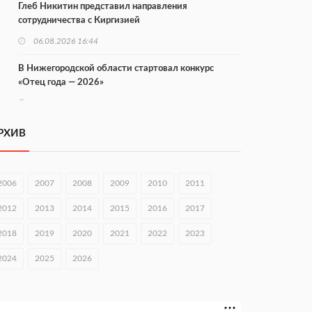
Глеб Никитин представил направления
сотрудничества с Киргизией
06.08.2026 16:44
В Нижегородской области стартовал конкурс
«Отец года — 2026»
06.08.2026 16:37
Городец подписал соглашения с Кара-Кулем и
РХИВ
Токмоком
06.08.2026 16:26
2006
2007
2008
2009
2010
2011
Экспорт продукции АПК Нижегородской области
вырос в 1,9 раза
2012
2013
2014
2015
2016
2017
06.08.2026 16:18
2018
2019
2020
2021
2022
2023
В Нижнем Новгороде открыли фестиваль «Семья
2024
2025
2026
Нижегородская»
06.08.2026 16:08