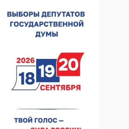
Нижегородская область подписала соглашения с
регионами Киргизии
06.08.2026 15:26
Видели ночь, бежали всю ночь... На
Нижневолжской набережной прошел необычный
забег
06.08.2026 15:25
Они закрыли наш гештальт
06.08.2026 15:05
Нижегородские хирурги выполнили трансоральную
операцию на щитовидной железе
06.08.2026 15:03
Более 30 нижегородцев прошли обучение для
соцконтракта
06.08.2026 14:46