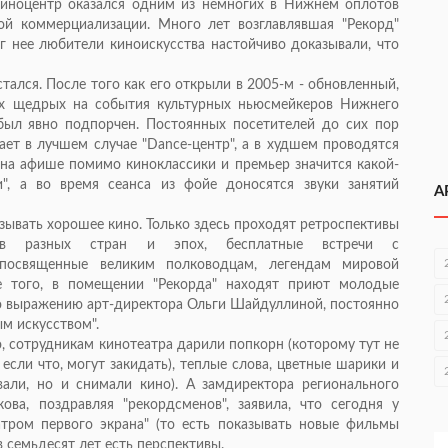
киноцентр оказался одним из немногих в Нижнем оплотов
ой коммерциализации. Много лет возглавлявшая "Рекорд"
 нее любители киноискусства настойчиво доказывали, что
тался. После того как его открыли в 2005-м - обновленный,
ых щедрых на события культурных ньюсмейкеров Нижнего
был явно подпорчен. Постоянных посетителей до сих пор
ает в лучшем случае "Dance-центр", а в худшем проводятся
на афише помимо киноклассики и премьер значится какой-
", а во время сеанса из фойе доносятся звуки занятий
А
зывать хорошее кино. Только здесь проходят ретроспективы
ьмов разных стран и эпох, бесплатные встречи с
, посвященные великим полководцам, легендам мировой
ме того, в помещении "Рекорда" находят приют молодые
о выражению арт-директора Ольги Шайдуллиной, постоянно
м искусством".
 сотрудникам кинотеатра дарили попкорн (которому тут не
если что, могут закидать), теплые слова, цветные шарики и
али, но и снимали кино). А замдиректора регионального
ова, поздравляя "рекордсменов", заявила, что сегодня у
атром первого экрана" (то есть показывать новые фильмы
 в семьдесят лет есть перспективы.