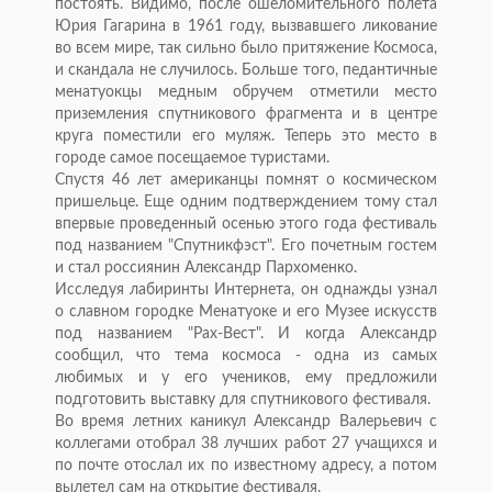
постоять. Видимо, после ошеломительного полета
Юрия Гагарина в 1961 году, вызвавшего ликование
во всем мире, так сильно было притяжение Космоса,
и скандала не случилось. Больше того, педантичные
менатуокцы медным обручем отметили место
приземления спутникового фрагмента и в центре
круга поместили его муляж. Теперь это место в
городе самое посещаемое туристами.
Спустя 46 лет американцы помнят о космическом
пришельце. Еще одним подтверждением тому стал
впервые проведенный осенью этого года фестиваль
под названием "Спутникфэст". Его почетным гостем
и стал россиянин Александр Пархоменко.
Исследуя лабиринты Интернета, он однажды узнал
о славном городке Менатуоке и его Музее искусств
под названием "Рах-Вест". И когда Александр
сообщил, что тема космоса - одна из самых
любимых и у его учеников, ему предложили
подготовить выставку для спутникового фестиваля.
Во время летних каникул Александр Валерьевич с
коллегами отобрал 38 лучших работ 27 учащихся и
по почте отослал их по известному адресу, а потом
вылетел сам на открытие фестиваля.