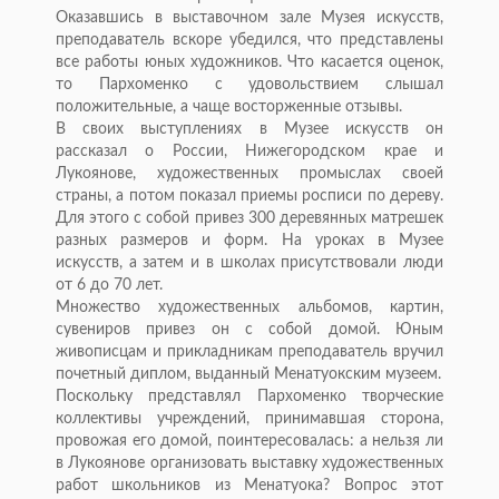
Оказавшись в выставочном зале Музея искусств,
преподаватель вскоре убедился, что представлены
все работы юных художников. Что касается оценок,
то Пархоменко с удовольствием слышал
положительные, а чаще восторженные отзывы.
В своих выступлениях в Музее искусств он
рассказал о России, Нижегородском крае и
Лукоянове, художественных промыслах своей
страны, а потом показал приемы росписи по дереву.
Для этого с собой привез 300 деревянных матрешек
разных размеров и форм. На уроках в Музее
искусств, а затем и в школах присутствовали люди
от 6 до 70 лет.
Множество художественных альбомов, картин,
сувениров привез он с собой домой. Юным
живописцам и прикладникам преподаватель вручил
почетный диплом, выданный Менатуокским музеем.
Поскольку представлял Пархоменко творческие
коллективы учреждений, принимавшая сторона,
провожая его домой, поинтересовалась: а нельзя ли
в Лукоянове организовать выставку художественных
работ школьников из Менатуока? Вопрос этот