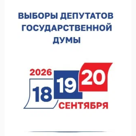
В Нижегородской области посещаемость спортобъектов
выросла на 28%
07.08.2026 12:15
В Нижнем Новгороде прошло совещание Росгвардии
07.08.2026 12:04
В Нижегородской области созданы четыре ММЦ
07.08.2026 11:46
Кратковременные перерывы вещания телерадиопрограмм
ожидаются в Нижнем Новгороде до 16 августа в связи с
покраской телебашни
07.08.2026 11:20