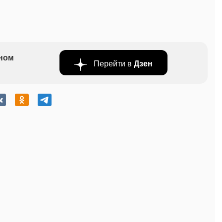
бном
Перейти в
Дзен