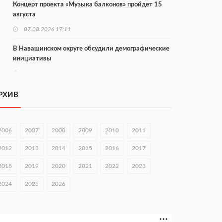
Концерт проекта «Музыка балконов» пройдет 15
августа
07.08.2026 17:11
В Навашинском округе обсудили демографические
инициативы
07.08.2026 17:01
Институт развития агломерации разработал 39
РХИВ
генпланов
07.08.2026 16:57
2006
2007
2008
2009
2010
2011
С 8 августа изменят схему движения на въезде в
Нижний Новгород
2012
2013
2014
2015
2016
2017
07.08.2026 15:15
2018
2019
2020
2021
2022
2023
В Нижегородской области прошло заседание АТК и
2024
2025
2026
оперштаба
07.08.2026 14:54