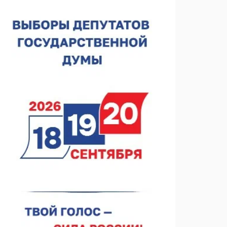
В Чкаловске спустили на воду «Метеор-120Р»
07.08.2026 14:01
В Нижегородской области выбрали лучшего
лесного пожарного
07.08.2026 13:48
В Нижнем Новгороде отметили 70-летие Дня
строителя
07.08.2026 13:15
В Нижегородской области посещаемость
спортобъектов выросла на 28%
07.08.2026 12:15
В Нижнем Новгороде прошло совещание
Росгвардии
07.08.2026 12:04