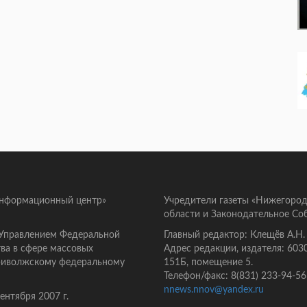
информационный центр»
Учредители газеты «Нижегород
области и Законодательное Со
 Управлением Федеральной
Главный редактор: Клещёв А.Н.
ва в сфере массовых
Адрес редакции, издателя: 603
Приволжскому федеральному
151Б, помещение 5.
Телефон/факс: 8(831) 233-94-56
nnews.nnov@yandex.ru
нтября 2007 г.