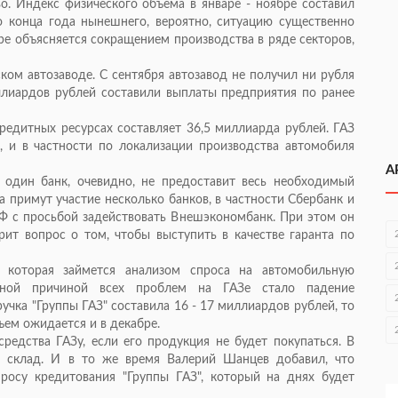
. Индекс физического объема в январе - ноябре составил
о конца года нынешнего, вероятно, ситуацию существенно
ере объясняется сокращением производства в ряде секторов,
ком автозаводе. С сентября автозавод не получил ни рубля
ллиардов рублей составили выплаты предприятия по ранее
кредитных ресурсах составляет 36,5 миллиарда рублей. ГАЗ
 и в частности по локализации производства автомобиля
А
 один банк, очевидно, не предоставит весь необходимый
а примут участие несколько банков, в частности Сбербанк и
РФ с просьбой задействовать Внешэкономбанк. При этом он
рит вопрос о том, чтобы выступить в качестве гаранта по
, которая займется анализом спроса на автомобильную
авной причиной всех проблем на ГАЗе стало падение
ручка "Группы ГАЗ" составила 16 - 17 миллиардов рублей, то
ъем ожидается и в декабре.
редства ГАЗу, если его продукция не будет покупаться. В
а склад. И в то же время Валерий Шанцев добавил, что
росу кредитования "Группы ГАЗ", который на днях будет