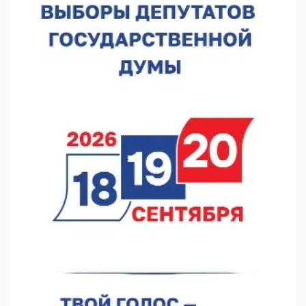
В Нижнем Новгороде прошло совещание Росгвардии
07.08.2026 12:04
В Нижегородской области созданы четыре ММЦ
07.08.2026 11:46
Кратковременные перерывы вещания телерадиопрограмм
ожидаются в Нижнем Новгороде до 16 августа в связи с
покраской телебашни
07.08.2026 11:20
В автобусах Арзамаса устанавливают терминалы оплаты
07.08.2026 11:03