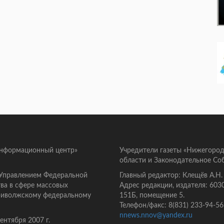
информационный центр»
Учредители газеты «Нижегород
области и Законодательное Со
 Управлением Федеральной
Главный редактор: Клещёв А.Н.
ва в сфере массовых
Адрес редакции, издателя: 603
Приволжскому федеральному
151Б, помещение 5.
Телефон/факс: 8(831) 233-94-56
nnews.nnov@yandex.ru
нтября 2007 г.