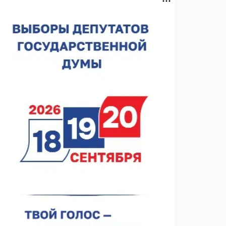
лесного пожарного
07.08.2026 13:48
В Нижнем Новгороде отметили 70-летие Дня
строителя
07.08.2026 13:15
В Нижегородской области посещаемость
спортобъектов выросла на 28%
07.08.2026 12:15
В Нижнем Новгороде прошло совещание
Росгвардии
07.08.2026 12:04
В Нижегородской области созданы четыре ММЦ
07.08.2026 11:46