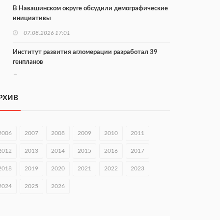
В Навашинском округе обсудили демографические
инициативы
07.08.2026 17:01
Институт развития агломерации разработал 39
генпланов
07.08.2026 16:57
С 8 августа изменят схему движения на въезде в
РХИВ
Нижний Новгород
07.08.2026 15:15
2006
2007
2008
2009
2010
2011
В Нижегородской области прошло заседание АТК и
оперштаба
2012
2013
2014
2015
2016
2017
07.08.2026 14:54
2018
2019
2020
2021
2022
2023
В Чкаловске спустили на воду «Метеор-120Р»
2024
2025
2026
07.08.2026 14:01
В Нижегородской области выбрали лучшего