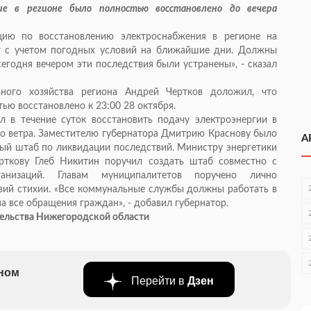
ие в регионе было полностью восстановлено до вечера
цию по восстановлению электроснабжения в регионе на
г с учетом погодных условий на ближайшие дни. Должны
егодня вечером эти последствия были устранены», - сказал
ного хозяйства региона Андрей Чертков доложил, что
ю восстановлено к 23:00 28 октября.
л в течение суток восстановить подачу электроэнергии в
го ветра. Заместителю губернатора Дмитрию Краснову было
А
ый штаб по ликвидации последствий. Министру энергетики
ткову Глеб Никитин поручил создать штаб совместно с
ганизаций. Главам муниципалитетов поручено лично
вий стихии. «Все коммунальные службы должны работать в
 все обращения граждан», - добавил губернатор.
тельства Нижегородской области
бном
Перейти в
Дзен