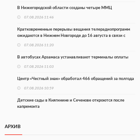
В Нижегородской области созданы четыре ММЦ
07.08.2026 11:46
Кратковременные перерывы вещания телерадиопрограмм
ожидаются в Нижнем Новгороде до 16 августа в связи с
покраской телебашни
07.08.2026 11:20
В автобусах Арзамаса устанавливают терминалы оплаты
07.08.2026 11:03
Центр «Честный знак» обработал 466 обращений за полгода
07.08.2026 10:59
Детские сады в Княгинине и Сеченове откроются после
капремонта
07.08.2026 10:53
АРХИВ
В Сеченовском округе открыт лагерь «Теплый стан»
07.08.2026 10:35