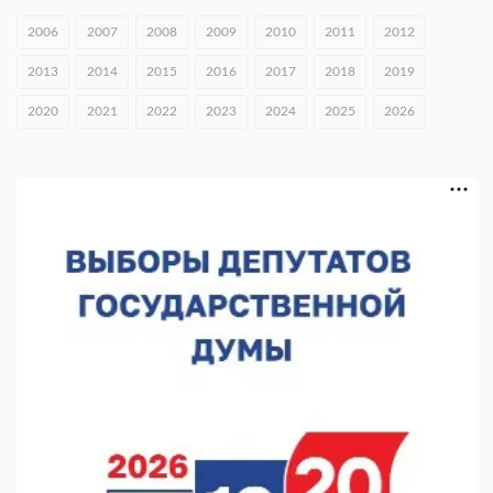
2006
2007
2008
2009
2010
2011
2012
Тульские мастера и сегодня куют славу и доблесть русского
оружия
2013
2014
2015
2016
2017
2018
2019
07.08.2026 10:15
2020
2021
2022
2023
2024
2025
2026
В Нижнем Новгороде откроют IT-центр по
кибербезопасности
06.08.2026 18:42
В Нижегородской области наградили лидеров
строительства
06.08.2026 18:02
Садыр Жапаров и Глеб Никитин провели встречу в Киргизии
06.08.2026 17:43
Проект ФОК на Родионова отмечен на конкурсе «ТИМ-
ЛИДЕРЫ 2025/26»
06.08.2026 17:24